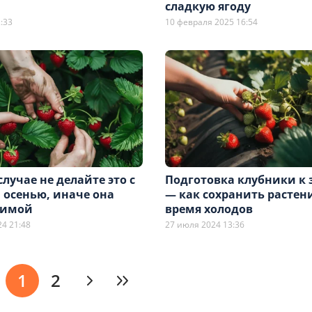
сладкую ягоду
:33
10 февраля 2025 16:54
случае не делайте это с
Подготовка клубники к
 осенью, иначе она
— как сохранить растен
зимой
время холодов
24 21:48
27 июля 2024 13:36
1
2