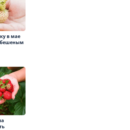
ку в мае
л бешеным
на
ть