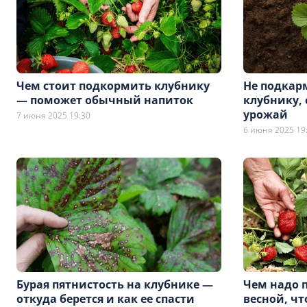
Чем стоит подкормить клубнику
Не подкар
— поможет обычный напиток
клубнику, 
урожай
7 июня 2025 19:30
6 июня 2025 19
Бурая пятнистость на клубнике —
Чем надо 
откуда берется и как ее спасти
весной, чт