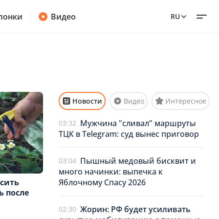
лонки
Видео
RU
Новости
Видео
Интересное
Мужчина "сливал" маршруты
03:32
ТЦК в Telegram: суд вынес приговор
Пышный медовый бисквит и
03:04
много начинки: выпечка к
Яблочному Спасу 2026
осить
ь после
Жорин: РФ будет усиливать
02:30