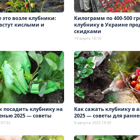
 это возле клубники:
Килограмм по 400-500 гр
астут кислыми и
клубнику в Украине про
скидками
19 марта 16:10
к посадить клубнику на
Как сажать клубнику в а
енью 2025 — советы
2025 — советы для ранне
 07:32
9 августа 2025 19:30