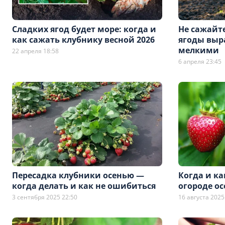
Сладких ягод будет море: когда и
Не сажайте
как сажать клубнику весной 2026
ягоды выр
мелкими
22 апреля 18:58
6 апреля 23:45
Пересадка клубники осенью —
Когда и ка
когда делать и как не ошибиться
огороде ос
3 сентября 2025 22:50
16 августа 2025