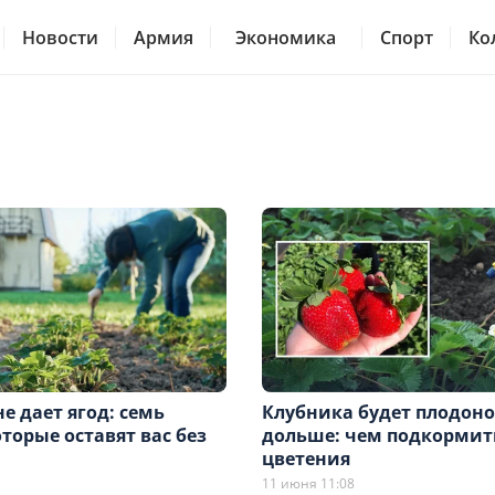
Новости
Армия
Экономика
Спорт
Ко
е дает ягод: семь
Клубника будет плодон
торые оставят вас без
дольше: чем подкормит
цветения
11 июня 11:08