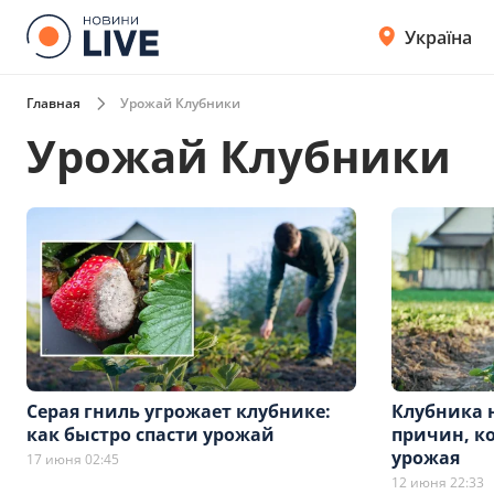
Україна
Главная
Урожай Клубники
Урожай Клубники
Серая гниль угрожает клубнике:
Клубника н
как быстро спасти урожай
причин, ко
урожая
17 июня 02:45
12 июня 22:33