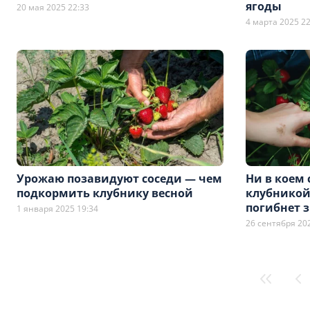
ягоды
20 мая 2025 22:33
4 марта 2025 22
Урожаю позавидуют соседи — чем
Ни в коем 
подкормить клубнику весной
клубникой
погибнет 
1 января 2025 19:34
26 сентября 20