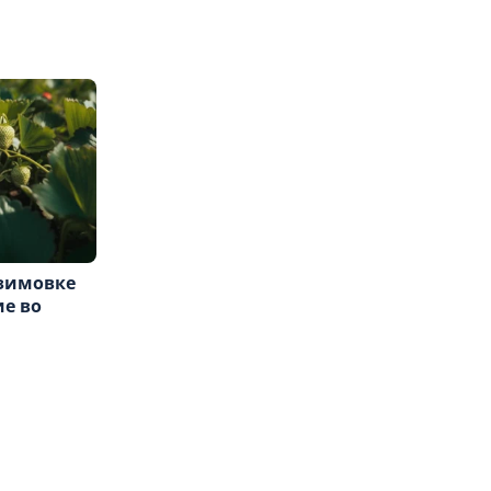
 зимовке
ие во