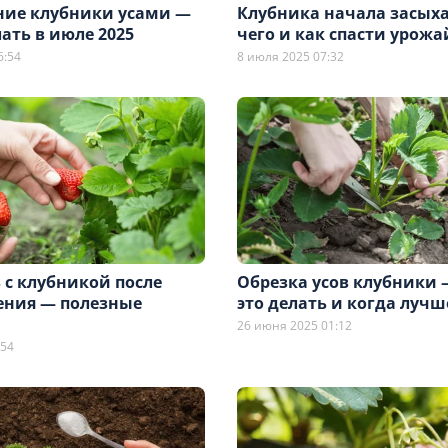
ие клубники усами —
Клубника начала засыха
лать в июле 2025
чего и как спасти урожа
6:54
8 июля 2025 07:32
 с клубникой после
Обрезка усов клубники 
ния — полезные
это делать и когда лучш
26 июня 2025 01:12
:54