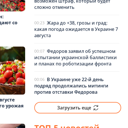
возможен штраф, который будет
сложно отменить
н:
дают со
Жара до +38, грозы и град:
00:23
какая погода ожидается в Украине 7
августа
Федоров заявил об успешном
00:07
испытании украинской баллистики
и планах по роботизации фронта
В Украине уже 22-й день
00:06
подряд продолжались митинги
против отставки Федорова
вгусте
го урожая
Загрузить еще
ТОП-5 новостей