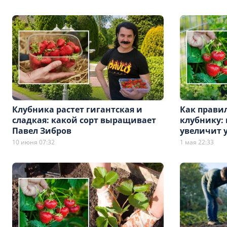
Клубника растет гигантская и
Как прави
сладкая: какой сорт выращивает
клубнику:
Павел Зибров
увеличит 
10 июня 07:32
1 мая 22:33