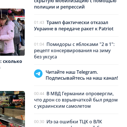
скрытую мобилизацию с помощью
полиции и репрессий
Трамп фактически отказал
01:43
Украине в передаче ракет к Patriot
Помидоры с яблоками "2 в 1":
01:04
рецепт консервирования на зиму
без уксуса
: сколько
а
Читайте наш Telegram.
Подписывайтесь на наш канал!
В МВД Германии опровергли,
00:44
что дрон со взрывчаткой был рядом
с украинским самолетом
Из-за ошибки ТЦК о ВЛК
00:30