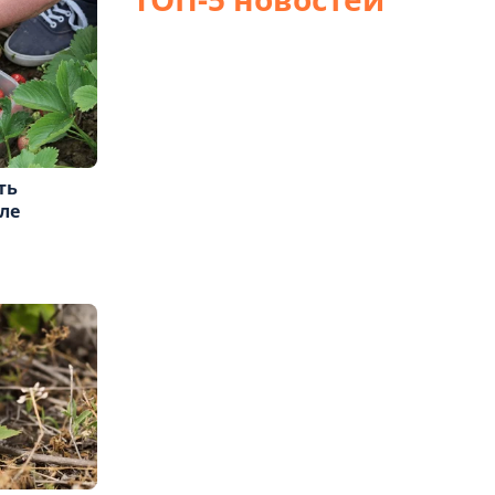
ть
ле