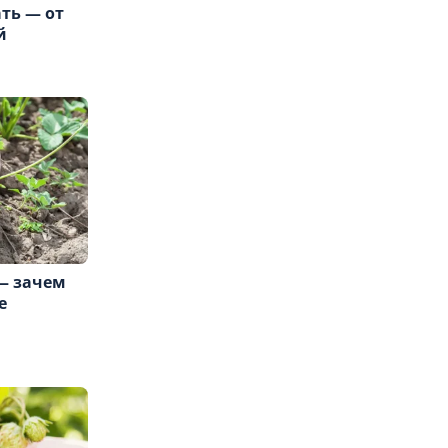
ть — от
й
— зачем
е