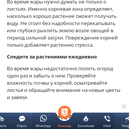
Во время жары нужно думать не только о
листьях. Именно корневая зона определяет,
насколько хорошо растение сможет получать
воду. Не стоит без надобности перекапывать
или глубоко рыхлить землю возле овощей в
период сильной засухи. Повреждение корней
только добавляет растению стресса.
Следите за растениями ежедневно
Во время жары недостаточно полить огород
один раз и забыть о нем. Проверяйте
влажность почвы у корней, осматривайте
листья и обращайте внимание на новые цветы
и завязи.
Каких ошибок следует избегать в
жару
люта
Опрос
WhatsApp
Ексклюзив
Viber
Tele
Помощь