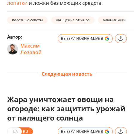
лопатки
и ложки без моющих средств.
полезные советы
очищение от жира
алюминиевая фо
Автор:
ВЫБЕРИ НОВИНИ.LIVE В
Максим
Лозовой
Следующая новость
Жара уничтожает овощи на
огороде: как защитить урожай
от палящего солнца
UA
RU
ВЫБЕРИ НОВИНИ.LIVE В