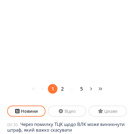
1
2
…
5
Новини
Відео
Цікаве
Через помилку ТЦК щодо ВЛК може виникнути
00:30
штраф, який важко скасувати