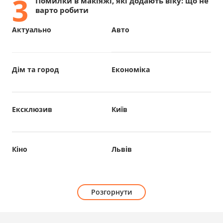
3
Помилки в макіяжі, які додають віку: що не
варто робити
Актуально
Авто
Дім та город
Економіка
Ексклюзив
Київ
Кіно
Львів
Розгорнути