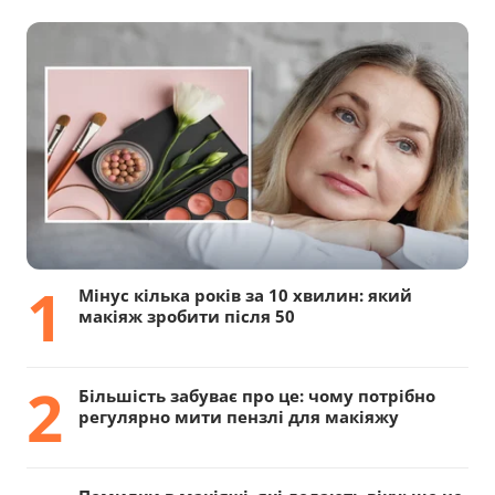
1
Мінус кілька років за 10 хвилин: який
макіяж зробити після 50
2
Більшість забуває про це: чому потрібно
регулярно мити пензлі для макіяжу