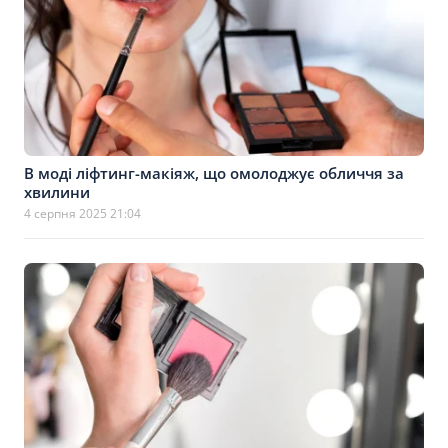
В моді ліфтинг-макіяж, що омолоджує обличчя за
хвилини
4 серпня 2025 21:04