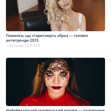
Помилки, що старитимуть образ — головні
антитренди 2025
1 листопада 2025 18:04
Найефектніший геловінський макіяж — подряпини