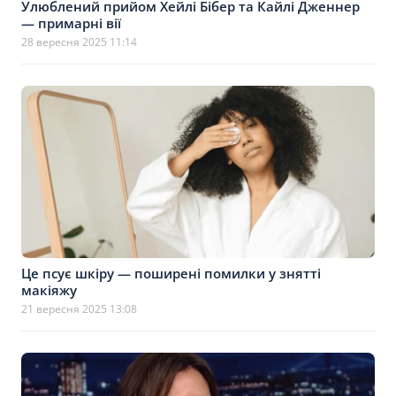
Улюблений прийом Хейлі Бібер та Кайлі Дженнер
— примарні вії
28 вересня 2025 11:14
Це псує шкіру — поширені помилки у знятті
макіяжу
21 вересня 2025 13:08