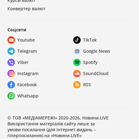
Курсы валют
Конвертер валют
Соцсети
Youtube
TikTok
Telegram
Google News
Viber
Spotify
Instagram
SoundCloud
Facebook
RSS
Whatsapp
© ТОВ «МЕДІАМЕРЕЖІ» 2020-2026, Новини.LIVE
Використання матеріалів сайту лише за
умови посилання (для інтернет-видань –
гіперпосилання) на «Новини.LIVE»