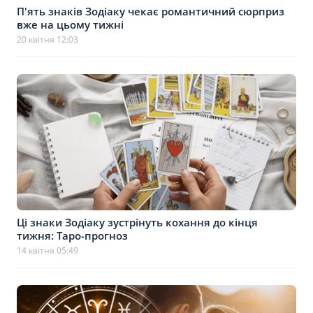
П'ять знаків Зодіаку чекає романтичний сюрприз
вже на цьому тижні
20 квітня 12:03
Ці знаки Зодіаку зустрінуть кохання до кінця
тижня: Таро-прогноз
14 квітня 05:49