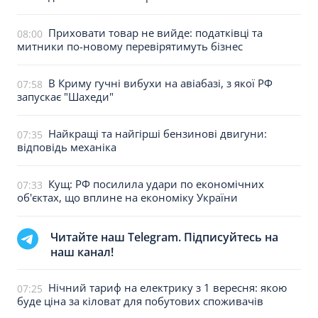
Приховати товар не вийде: податківці та
08:00
митники по-новому перевірятимуть бізнес
В Криму гучні вибухи на авіабазі, з якої РФ
07:58
запускає "Шахеди"
Найкращі та найгірші бензинові двигуни:
07:35
відповідь механіка
Кущ: РФ посилила удари по економічних
07:33
об'єктах, що вплине на економіку України
Читайте наш Telegram. Підписуйтесь на
наш канал!
Нічний тариф на електрику з 1 вересня: якою
07:25
буде ціна за кіловат для побутових споживачів