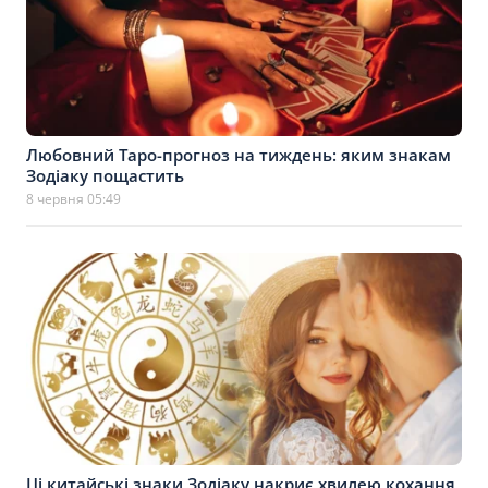
Любовний Таро-прогноз на тиждень: яким знакам
Зодіаку пощастить
8 червня 05:49
Ці китайські знаки Зодіаку накриє хвилею кохання