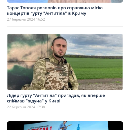
Тарас Тополя розповів про справжню місію
концертів гурту "Антитіла" в Криму
27 березня 2024 16:52
Лідер гурту "Антитіла" пригадав, як вперше
спіймав "ждуна" у Києві
22 березня 2024 17:38