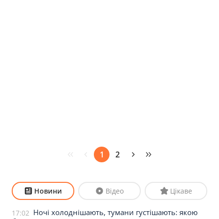
1
2
Новини
Відео
Цікаве
Ночі холоднішають, тумани густішають: якою
17:02