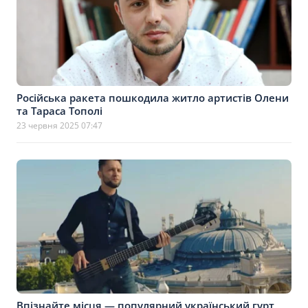
Російська ракета пошкодила житло артистів Олени
та Тараса Тополі
23 червня 2025 07:47
Впізнайте місця — популярний український гурт