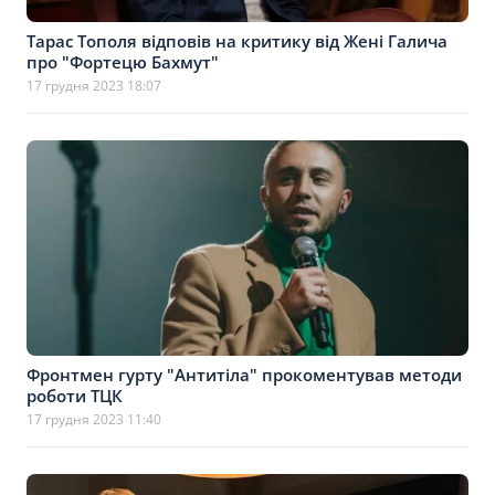
Тарас Тополя відповів на критику від Жені Галича
про "Фортецю Бахмут"
17 грудня 2023 18:07
Фронтмен гурту "Антитіла" прокоментував методи
роботи ТЦК
17 грудня 2023 11:40