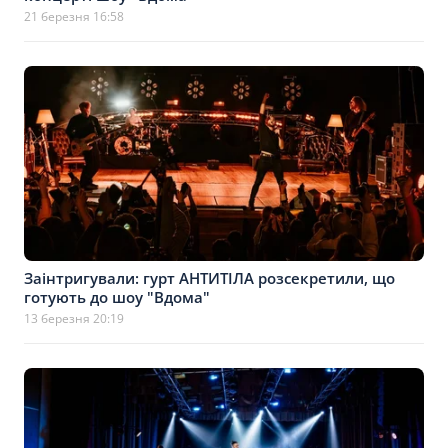
21 березня 16:58
Заінтригували: гурт АНТИТІЛА розсекретили, що
готують до шоу "Вдома"
13 березня 20:19