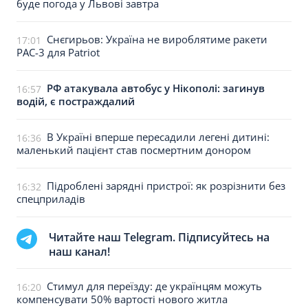
буде погода у Львові завтра
Снєгирьов: Україна не вироблятиме ракети
17:01
PAC-3 для Patriot
РФ атакувала автобус у Нікополі: загинув
16:57
водій, є постраждалий
В Україні вперше пересадили легені дитині:
16:36
маленький пацієнт став посмертним донором
Підроблені зарядні пристрої: як розрізнити без
16:32
спецприладів
Читайте наш Telegram. Підписуйтесь на
наш канал!
Стимул для переїзду: де українцям можуть
16:20
компенсувати 50% вартості нового житла