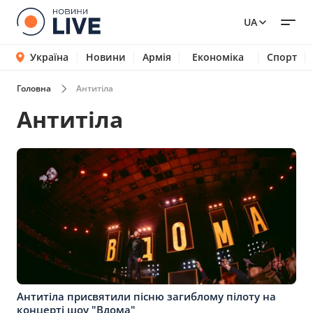
UA
Україна
Новини
Армія
Економіка
Спорт
Головна
Антитіла
Антитіла
Антитіла присвятили пісню загиблому пілоту на
концерті шоу "Вдома"