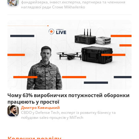
фандрейзерка, інвест.експертка, партнерка та членкиня
наглядової ради Crowe Mikhailenko
Чому 63% виробничих потужностей оборонки
працюють у простої
Дмитро Кавицький
CBDO у Defense Tech, експерт із розвитку бізнесу та
побудови sales-процесів у MilTech
Колонки розділу