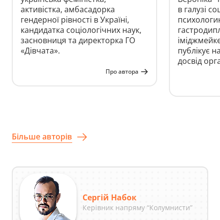
активістка, амбасадорка
в галузі со
гендерної рівності в Україні,
психологин
кандидатка соціологічних наук,
гастродипл
засновниця та директорка ГО
іміджмейке
«Дівчата».
публікує на
досвід орга
дипломати
Про автора
соціальних
Досліджує 
харчові тр
дегустує, г
експеримен
Stanford Un
Більше авторів
to Food and
(«Wine Tast
Techniques 
Сергій Набок
Керівник напряму “Колумнисти”