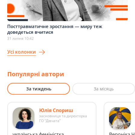
Посттравматичне зростання — миру теж
доведеться вчитися
31 липня 10:42
Усі колонки
Популярні автори
За тиждень
За місяць
Юлія Спориш
засновниця та директорка
ГО “Дівчата”
українська феміністка,
Вероніка 