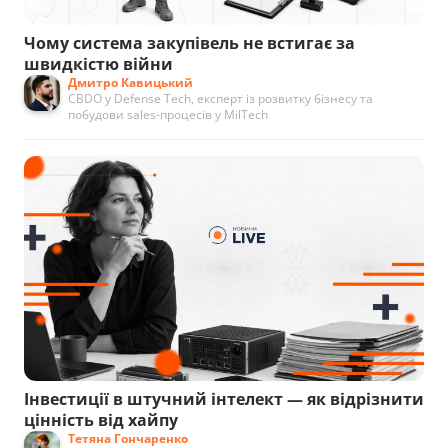
Чому система закупівель не встигає за
швидкістю війни
Дмитро Кавицький
CBDO у Defense Tech, експерт із розвитку бізнесу та
побудови sales-процесів у MilTech
Інвестиції в штучний інтелект — як відрізнити
цінність від хайпу
Тетяна Гончаренко