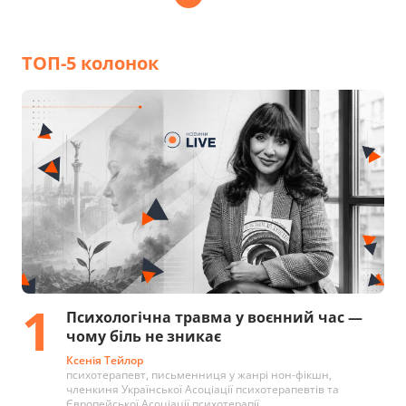
ТОП-5 колонок
1
Психологічна травма у воєнний час —
чому біль не зникає
Ксенія Тейлор
психотерапевт, письменниця у жанрі нон-фікшн,
членкиня Української Асоціації психотерапевтів та
Європейської Асоціації психотерапії.