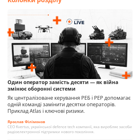
Один оператор замість десяти — як війна
змінює оборонні системи
Як централізоване керування РЕБ і РЕР допомагає
одній команді замінити десятки операторів.
Приклад Atlas і ключові ризики.
Ярослав Філімонов
CEO Kvertus, української defence tech компанії, яка виробляє засоби
радіоелектронної підтримки нового покоління.