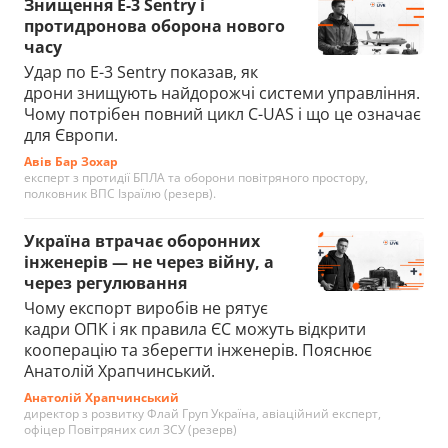
Знищення E-3 Sentry і
протидронова оборона нового
часу
Удар по E-3 Sentry показав, як
дрони знищують найдорожчі системи управління.
Чому потрібен повний цикл C-UAS і що це означає
для Європи.
Авів Бар Зохар
експерт з протидії БПЛА та оборони повітряного простору,
полковник ВПС Ізраїлю (резерв).
Україна втрачає оборонних
інженерів — не через війну, а
через регулювання
Чому експорт виробів не рятує
кадри ОПК і як правила ЄС можуть відкрити
кооперацію та зберегти інженерів. Пояснює
Анатолій Храпчинський.
Анатолій Храпчинський
директор з розвитку Флай Груп Україна, авіаційний експерт,
офіцер Повітряних сил ЗСУ (резерв)