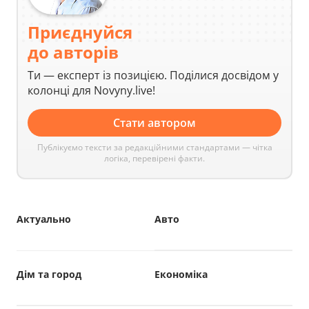
Приєднуйся
до авторів
Ти — експерт із позицією. Поділися досвідом у
колонці для Novyny.live!
Стати автором
Публікуємо тексти за редакційними стандартами — чітка
логіка, перевірені факти.
Актуально
Авто
Дім та город
Економіка