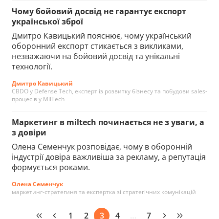
Чому бойовий досвід не гарантує експорт
української зброї
Дмитро Кавицький пояснює, чому український
оборонний експорт стикається з викликами,
незважаючи на бойовий досвід та унікальні
технології.
Дмитро Кавицький
CBDO у Defense Tech, експерт із розвитку бізнесу та побудови sales-
процесів у MilTech
Маркетинг в miltech починається не з уваги, а
з довіри
Олена Семенчук розповідає, чому в оборонній
індустрії довіра важливіша за рекламу, а репутація
формується роками.
Олена Семенчук
маркетинг-стратегиня та експертка зі стратегічних комунікацій
1
2
3
4
…
7