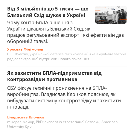
Від 3 мільйонів до 5 тисяч — що
Близький Схід шукає в Україні
Чому контр-БпЛА рішення з
України цікавлять Близький Схід, як
працює регульований експорт і які ефекти він дає
оборонній галузі.
Ярослав Філімонов
CEO Kvertus, української defence tech компанії, яка виробляє засоби
радіоелектронної підтримки нового покоління.
Як захистити БПЛА-підприємства від
контррозвідки противника
СБУ фіксує технічні проникнення на БПЛА-
виробництва. Владислав Клочков пояснює, як
вибудувати системну контррозвідку й захистити
інновації.
Владислав Клочков
генерал-майор, PhD; експерт із стратегічної безпеки, American
University Kyiv