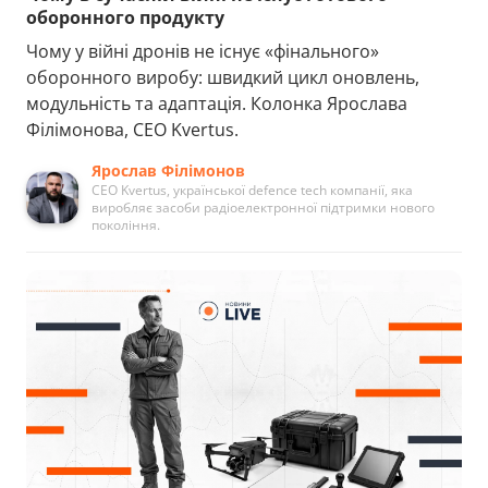
оборонного продукту
Чому у війні дронів не існує «фінального»
оборонного виробу: швидкий цикл оновлень,
модульність та адаптація. Колонка Ярослава
Філімонова, CEO Kvertus.
Ярослав Філімонов
CEO Kvertus, української defence tech компанії, яка
виробляє засоби радіоелектронної підтримки нового
покоління.