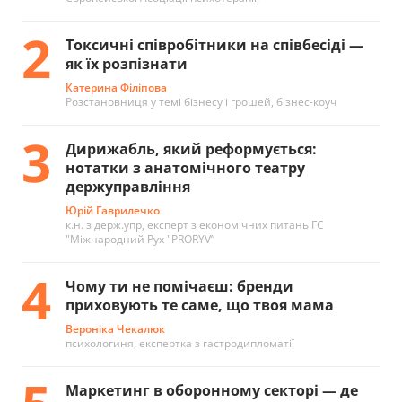
2
Токсичні співробітники на співбесіді —
як їх розпізнати
Катерина Філіпова
Розстановниця у темі бізнесу і грошей, бізнес-коуч
3
Дирижабль, який реформується:
нотатки з анатомічного театру
держуправління
Юрій Гаврилечко
к.н. з держ.упр, експерт з економічних питань ГС
"Міжнародний Рух "PRORYV”
4
Чому ти не помічаєш: бренди
приховують те саме, що твоя мама
Вероніка Чекалюк
психологиня, експертка з гастродипломатії
Маркетинг в оборонному секторі — де