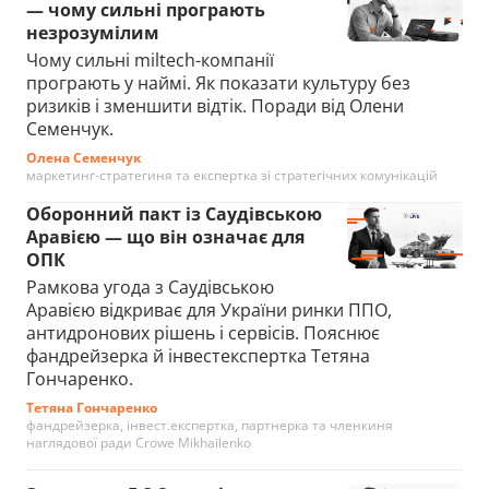
— чому сильні програють
незрозумілим
Чому сильні miltech-компанії
програють у наймі. Як показати культуру без
ризиків і зменшити відтік. Поради від Олени
Семенчук.
Олена Семенчук
маркетинг-стратегиня та експертка зі стратегічних комунікацій
Оборонний пакт із Саудівською
Аравією — що він означає для
ОПК
Рамкова угода з Саудівською
Аравією відкриває для України ринки ППО,
антидронових рішень і сервісів. Пояснює
фандрейзерка й інвестекспертка Тетяна
Гончаренко.
Тетяна Гончаренко
фандрейзерка, інвест.експертка, партнерка та членкиня
наглядової ради Crowe Mikhailenko