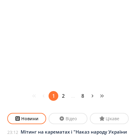
1
2
…
8
Новини
Відео
Цікаве
Мітинг на карематах і "Наказ народу України
23:12