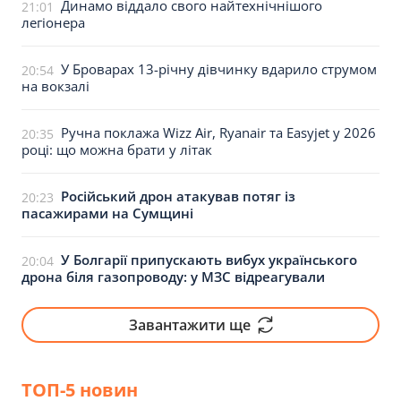
Динамо віддало свого найтехнічнішого
21:01
легіонера
У Броварах 13-річну дівчинку вдарило струмом
20:54
на вокзалі
Ручна поклажа Wizz Air, Ryanair та Easyjet у 2026
20:35
році: що можна брати у літак
Російський дрон атакував потяг із
20:23
пасажирами на Сумщині
У Болгарії припускають вибух українського
20:04
дрона біля газопроводу: у МЗС відреагували
Завантажити ще
ТОП-5 новин