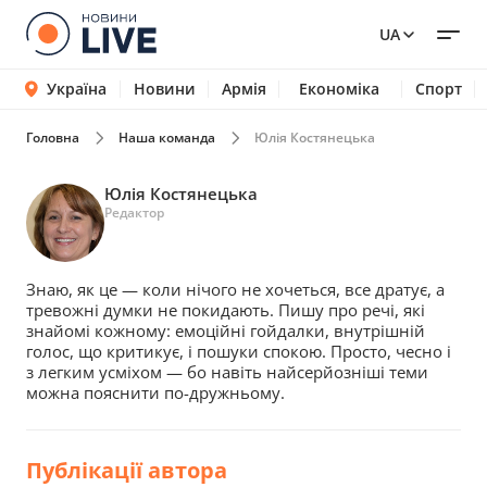
UA
Україна
Новини
Армія
Економіка
Спорт
Головна
Наша команда
Юлія Костянецька
Юлія Костянецька
Редактор
Знаю, як це — коли нічого не хочеться, все дратує, а
тревожні думки не покидають. Пишу про речі, які
знайомі кожному: емоційні гойдалки, внутрішній
голос, що критикує, і пошуки спокою. Просто, чесно і
з легким усміхом — бо навіть найсерйозніші теми
можна пояснити по-дружньому.
Публікації автора