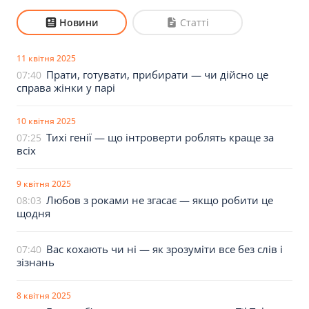
Новини
Статті
11 квітня 2025
Прати, готувати, прибирати — чи дійсно це
07:40
справа жінки у парі
10 квітня 2025
Тихі генії — що інтроверти роблять краще за
07:25
всіх
9 квітня 2025
Любов з роками не згасає — якщо робити це
08:03
щодня
Вас кохають чи ні — як зрозуміти все без слів і
07:40
зізнань
8 квітня 2025