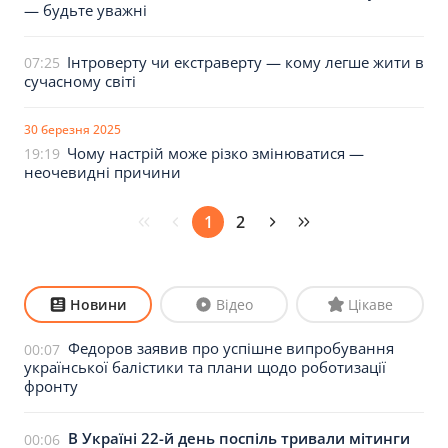
— будьте уважні
Інтроверту чи екстраверту — кому легше жити в
07:25
сучасному світі
30 березня 2025
Чому настрій може різко змінюватися —
19:19
неочевидні причини
1
2
Новини
Відео
Цікаве
Федоров заявив про успішне випробування
00:07
української балістики та плани щодо роботизації
фронту
В Україні 22-й день поспіль тривали мітинги
00:06