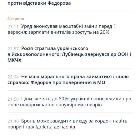
проти відставки Федорова
6 серпня
Уряд анонсував масштабні зміни перед 1
23:11
вересня: зарплати вчителів зростуть на 20%
Росія стратила українського
22:57
військовополоненого: Лубінець звернувся до ООН і
МКЧХ
Не маю морального права займатися іншою
22:04
справою: Федоров про повернення в МО
Ціни злетять до 50%: українців попередили про
21:50
нове подорожчання популярних товарів
Бронь може завадити виїзду за кордон навіть
21:40
попри інвалідність: де пастка