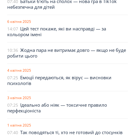
Батьки б’ють на сполох — нова гра в TikTok
07:40
небезпечна для дітей
6 квітня 2025
Цей тест покаже, які ви насправді — за
14:07
кольором імені
Жодна пара не витримає довго — якщо не буде
10:36
робити цього
4 квітня 2025
Емоції передаються, як вірус — висновки
07:25
психологів
3 квітня 2025
Ідеально або ніяк — токсичне правило
07:25
перфекціоніста
1 квітня 2025
Так поводяться ті, хто не готовий до стосунків
07:40