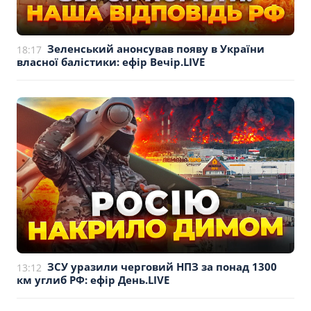
Зеленський анонсував появу в України
18:17
власної балістики: ефір Вечір.LIVE
ЗСУ уразили черговий НПЗ за понад 1300
13:12
км углиб РФ: ефір День.LIVE