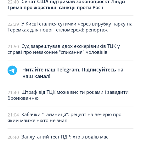
Сенат США підтримав законопроєкт Ліндсі
22:40
Грема про жорсткіші санкції проти Росії
У Києві сталися сутички через вирубку парку на
22:29
Теремках для нової тепломережі: репортаж
Суд заарештував двох екскерівників ТЦК у
21:50
справі про незаконне "списання" чоловіків
Читайте наш Telegram. Підписуйтесь на
наш канал!
Штраф від ТЦК може висіти роками і завадити
21:40
бронюванню
Кабачки "Таємниця": рецепт на вечерю про
21:04
який майже ніхто не знає
Заплутаний тест ПДР: хто з водіїв має
20:40