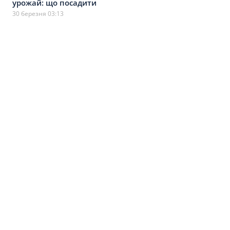
урожай: що посадити
30 березня 03:13