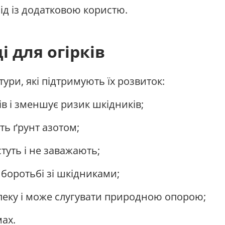
д із додатковою користю.
і для огірків
тури, які підтримують їх розвиток:
 і зменшує ризик шкідників;
ь ґрунт азотом;
уть і не заважають;
боротьбі зі шкідниками;
пеку і може слугувати природною опорою;
мах.