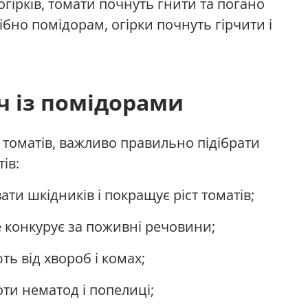
гірків, томати почнуть гнити та погано
ібно помідорам, огірки почнуть гірчити і
ч із помідорами
оматів, важливо правильно підібрати
ів:
ти шкідників і покращує ріст томатів;
е конкурує за поживні речовини;
ь від хвороб і комах;
ти нематод і попелиці;