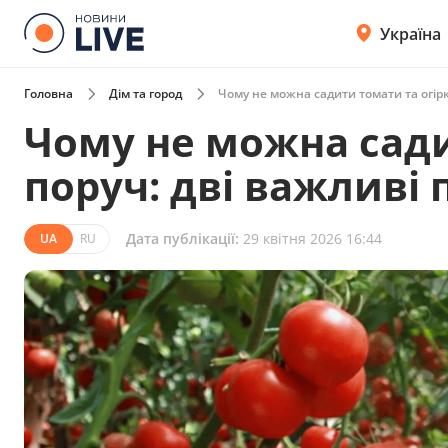
Україна
Головна
Дім та город
Чому не можна садити томати та огір
Чому не можна сади
поруч: дві важливі
Дата публікації:
29 квітня 2026 16:44
UA
RU