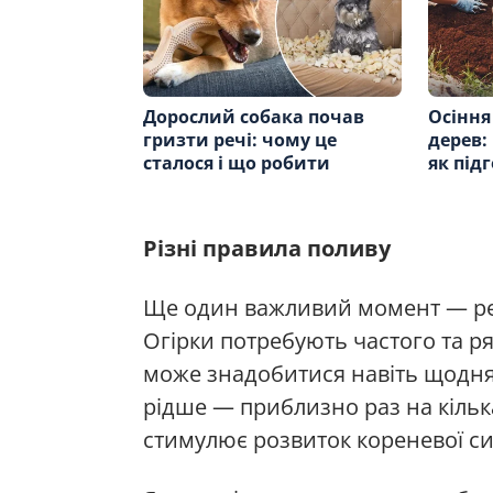
Дорослий собака почав
Осіння
гризти речі: чому це
дерев:
сталося і що робити
як під
Різні правила поливу
Ще один важливий момент — реж
Огірки потребують частого та р
може знадобитися навіть щодня
рідше — приблизно раз на кілька
стимулює розвиток кореневої с