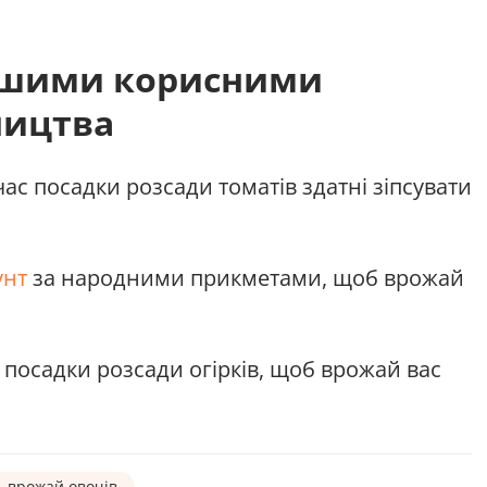
ншими корисними
ництва
час посадки розсади томатів здатні зіпсувати
унт
за народними прикметами, щоб врожай
 посадки розсади огірків, щоб врожай вас
врожай овочів