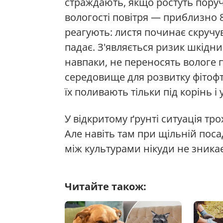
страждають, якщо ростуть поруч
вологості повітря — приблизно 
реагують: листя починає скручув
падає. З'являється ризик шкідни
навпаки, не переносять вологе 
середовище для розвитку фітоф
їх поливають тільки під корінь 
У відкритому ґрунті ситуація тр
Але навіть там при щільній посад
між культурами нікуди не зникає
Читайте також: