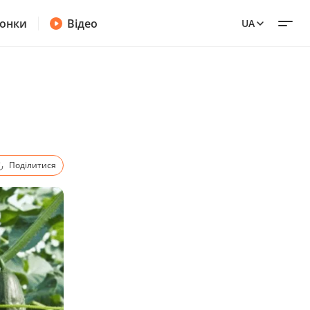
онки
Відео
UA
Поділитися