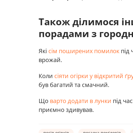
Також ділимося і
порадами з город
Які
сім поширених помилок
під 
врожай.
Коли
сіяти огірки у відкритий ґр
був багатий та смачний.
Що
варто додати в лунки
під час
приємно здивував.
посів огірків
посадка помідорів