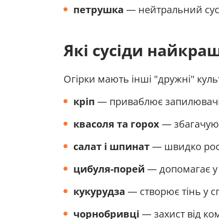
петрушка
— нейтральний сусі
Які сусіди найкращ
Огірки мають інші "дружні" куль
кріп
— приваблює запилювачів
квасоля та горох
— збагачуют
салат і шпинат
— швидко рост
цибуля-порей
— допомагає у 
кукурудза
— створює тінь у с
чорнобривці
— захист від ко