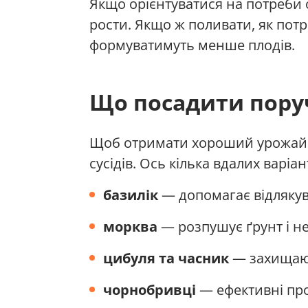
Якщо орієнтуватися на потреби о
рости. Якщо ж поливати, як потр
формуватимуть менше плодів.
Що посадити пору
Щоб отримати хороший урожай т
сусідів. Ось кілька вдалих варіант
базилік
— допомагає відлякува
морква
— розпушує ґрунт і н
цибуля та часник
— захищают
чорнобривці
— ефективні про