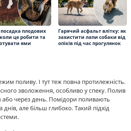
 посадка плодових
Гарячий асфальт влітку: як
 коли це робити та
захистити лапи собаки від
готувати ями
опіків під час прогулянок
им поливу. І тут теж повна протилежність.
ясного зволоження, особливо у спеку. Полив
 або через день. Помідори поливають
 днів, але більш глибоко. Такий підхід
истеми.