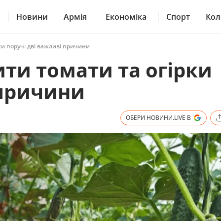
Новини
Армія
Економіка
Спорт
Кол
ки поруч: дві важливі причини
ти томати та огірки
 причини
ОБЕРИ НОВИНИ.LIVE В