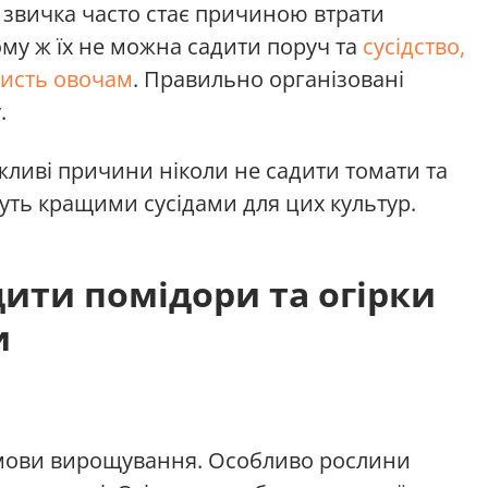
я звичка часто стає причиною втрати
му ж їх не можна садити поруч та
сусідство,
ристь овочам
. Правильно організовані
.
ажливі причини ніколи не садити томати та
нуть кращими сусідами для цих культур.
ити помідори та огірки
и
 умови вирощування. Особливо рослини