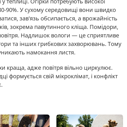
 у теплиці. Огірки потребують високої
80-90%. У сухому середовищі вони швидко
атися, зав'язь обсипається, а врожайність
ків, зокрема павутинного кліща. Помідори,
повітря. Надлишок вологи — це сприятливе
тори та інших грибкових захворювань. Тому
і уникають намокання листя.
охи краща, адже повітря вільно циркулює.
ці формується свій мікроклімат, і конфлікт
.