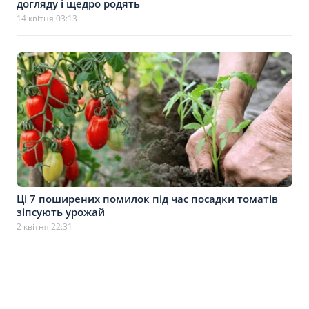
догляду і щедро родять
14 квітня 03:13
Ці 7 поширених помилок під час посадки томатів
зіпсують урожай
2 квітня 22:31