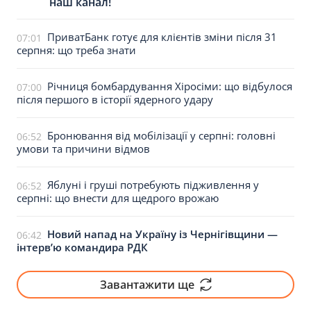
наш канал!
ПриватБанк готує для клієнтів зміни після 31
07:01
серпня: що треба знати
Річниця бомбардування Хіросіми: що відбулося
07:00
після першого в історії ядерного удару
Бронювання від мобілізації у серпні: головні
06:52
умови та причини відмов
Яблуні і груші потребують підживлення у
06:52
серпні: що внести для щедрого врожаю
Новий напад на Україну із Чернігівщини —
06:42
інтервʼю командира РДК
Завантажити ще