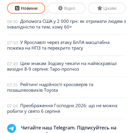
Новини
Відео
Цікаве
Допомога США у 2 000 грн: як отримати людям з
08:00
інвалідністю та тим, кому 60+
У Ярославлі через атаку БпЛА масштабна
07:50
пожежа на НПЗ та перекрито трасу
Цим знакам Зодіаку чекати на найяскравіші
07:49
вихідні 8-9 серпня: Таро-прогноз
Рейтинг надійності кросоверів та
07:35
позашляховиків Toyota
Преображення Господнє 2026: що не можна
07:04
робити у свято 6 серпня
Читайте наш Telegram. Підписуйтесь на