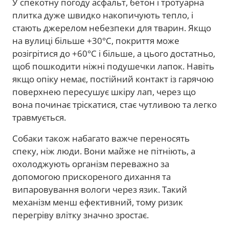
У спекотну погоду асфальт, бетон і тротуарна
плитка дуже швидко накопичують тепло, і
стають джерелом небезпеки для тварин. Якщо
на вулиці більше +30°C, покриття може
розігрітися до +60°C і більше, а цього достатньо,
щоб пошкодити ніжні подушечки лапок. Навіть
якщо опіку немає, постійний контакт із гарячою
поверхнею пересушує шкіру лап, через що
вона починає тріскатися, стає чутливою та легко
травмується.
Собаки також набагато важче переносять
спеку, ніж люди. Вони майже не пітніють, а
охолоджують організм переважно за
допомогою прискореного дихання та
випаровування вологи через язик. Такий
механізм менш ефективний, тому ризик
перегріву влітку значно зростає.