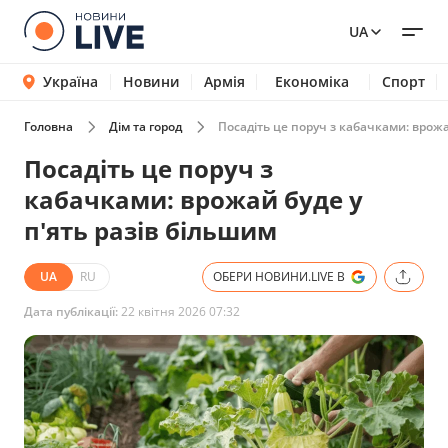
UA
Україна
Новини
Армія
Економіка
Спорт
Головна
Дім та город
Посадіть це поруч з кабачками: врожа
Посадіть це поруч з
кабачками: врожай буде у
п'ять разів більшим
UA
RU
ОБЕРИ НОВИНИ.LIVE В
Дата публікації:
22 квітня 2026 07:32