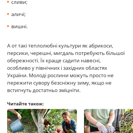
сливи;
аличі;
вишні.
А от такі теплолюбні культури як абрикоси,
персики, черешні, мигдаль потребують більшої
обережності. Їх краще садити навесні,
особливо у північних і західних областях
України. Молоді рослини можуть просто не
пережити сувору безсніжну зиму, якщо не
встигнуть достатньо зміцніти.
Читайте також: