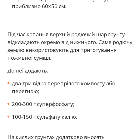
приблизно 60×50 см.
Під час копання верхній родючий шар ґрунту
відкладають окремо від нижнього. Саме родючу
землю використовують для приготування
поживної суміші.
До неї додають:
два-три відра перепрілого компосту або
перегною;
200-300 г суперфосфату;
100-150 г сульфату калію.
На кислих ґрунтах додатково вносять