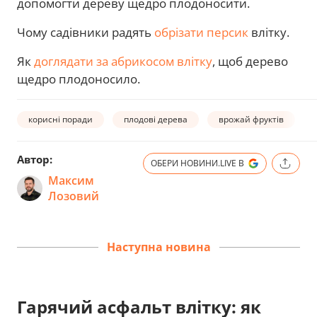
допомогти дереву щедро плодоносити.
Чому садівники радять
обрізати персик
влітку.
Як
доглядати за абрикосом влітку
, щоб дерево
щедро плодоносило.
корисні поради
плодові дерева
врожай фруктів
Автор:
ОБЕРИ НОВИНИ.LIVE В
Максим
Лозовий
Наступна новина
Гарячий асфальт влітку: як