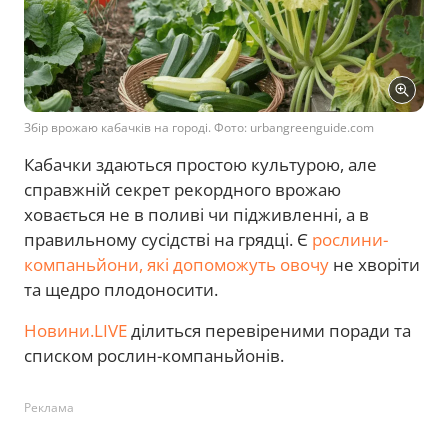
Збір врожаю кабачків на городі. Фото: urbangreenguide.com
Кабачки здаються простою культурою, але
справжній секрет рекордного врожаю
ховається не в поливі чи підживленні, а в
правильному сусідстві на грядці. Є
рослини-
компаньйони, які допоможуть овочу
не хворіти
та щедро плодоносити.
Новини.LIVE
ділиться перевіреними поради та
списком рослин-компаньйонів.
Реклама