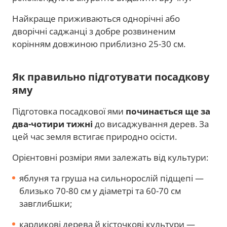
Найкраще приживаються однорічні або
дворічні саджанці з добре розвиненим
корінням довжиною приблизно 25-30 см.
Як правильно підготувати посадкову
яму
Підготовка посадкової ями
починається ще за
два-чотири тижні
до висаджування дерев. За
цей час земля встигає природно осісти.
Орієнтовні розміри ями залежать від культури:
яблуня та груша на сильнорослій підщепі —
близько 70-80 см у діаметрі та 60-70 см
завглибшки;
карликові дерева й кісточкові культури —