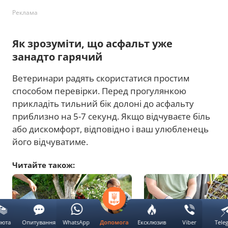
Реклама
Як зрозуміти, що асфальт уже
занадто гарячий
Ветеринари радять скористатися простим
способом перевірки. Перед прогулянкою
прикладіть тильний бік долоні до асфальту
приблизно на 5-7 секунд. Якщо відчуваєте біль
або дискомфорт, відповідно і ваш улюбленець
його відчуватиме.
Читайте також:
люта
Опитування
WhatsApp
Ексклюзив
Viber
Tele
Допомога