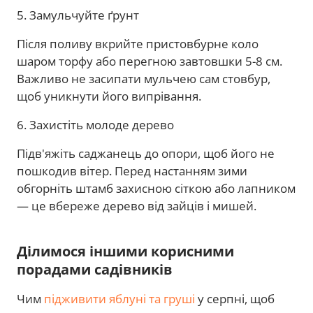
5. Замульчуйте ґрунт
Після поливу вкрийте пристовбурне коло
шаром торфу або перегною завтовшки 5-8 см.
Важливо не засипати мульчею сам стовбур,
щоб уникнути його випрівання.
6. Захистіть молоде дерево
Підв'яжіть саджанець до опори, щоб його не
пошкодив вітер. Перед настанням зими
обгорніть штамб захисною сіткою або лапником
— це вбереже дерево від зайців і мишей.
Ділимося іншими корисними
порадами садівників
Чим
підживити яблуні та груші
у серпні, щоб