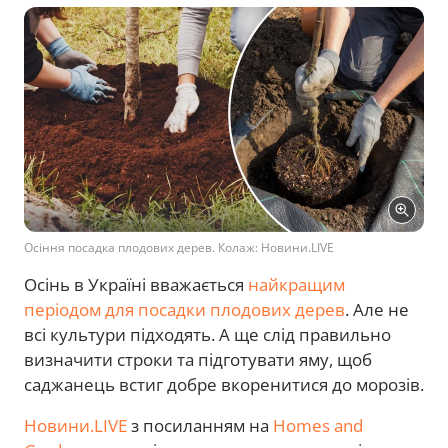
Осіння посадка плодових дерев. Колаж: Новини.LIVE
Осінь в Україні вважається
найкращим
періодом для посадки плодових дерев
. Але не
всі культури підходять. А ще слід правильно
визначити строки та підготувати яму, щоб
саджанець встиг добре вкоренитися до морозів.
Новини.LIVE
з посиланням на
Homes and