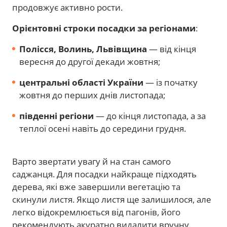
продовжує активно рости.
Орієнтовні строки посадки за регіонами
:
Полісся, Волинь, Львівщина
— від кінця
вересня до другої декади жовтня;
центральні області України
— із початку
жовтня до перших днів листопада;
південні регіони
— до кінця листопада, а за
теплої осені навіть до середини грудня.
Варто звертати увагу й на стан самого
саджанця. Для посадки найкраще підходять
дерева, які вже завершили вегетацію та
скинули листя. Якщо листя ще залишилося, але
легко відокремлюється від пагонів, його
рекомендують акуратно видалити вручну.