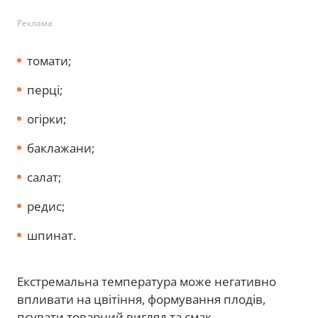
Реклама
томати;
перці;
огірки;
баклажани;
салат;
редис;
шпинат.
Екстремальна температура може негативно
впливати на цвітіння, формування плодів,
псувати товарний вигляд та смак.