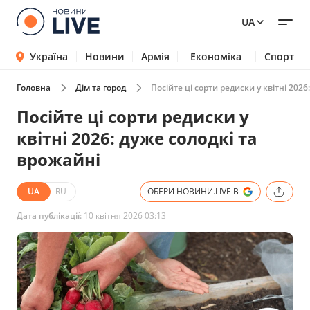
UA
Україна
Новини
Армія
Економіка
Спорт
Головна
Дім та город
Посійте ці сорти редиски у квітні 2026
Посійте ці сорти редиски у
квітні 2026: дуже солодкі та
врожайні
UA
RU
ОБЕРИ НОВИНИ.LIVE В
Дата публікації:
10 квітня 2026 03:13