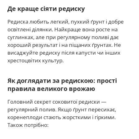
Де краще сіяти редиску
Редиска любить легкий, пухкий ґрунт і добре
освітлені ділянки. Найкраще вона росте на
суглинках, але при регулярному поливі дає
хороший результат і на піщаних ґрунтах. Не
висаджуйте редиску після капусти чи інших
хрестоцвітих культур.
Як доглядати за редискою: прості
правила великого врожаю
Головний секрет соковитої редиски —
регулярний полив. Якщо ґрунт пересихає,
коренеплоди стають жорсткими і гіркими.
Також потрібно: