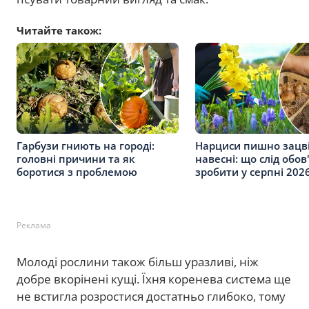
Читайте також:
Гарбузи гниють на городі:
Нарциси пишно зацв
головні причини та як
навесні: що слід обов
боротися з проблемою
зробити у серпні 202
Реклама
Молоді рослини також більш уразливі, ніж
добре вкорінені кущі. Їхня коренева система ще
не встигла розростися достатньо глибоко, тому