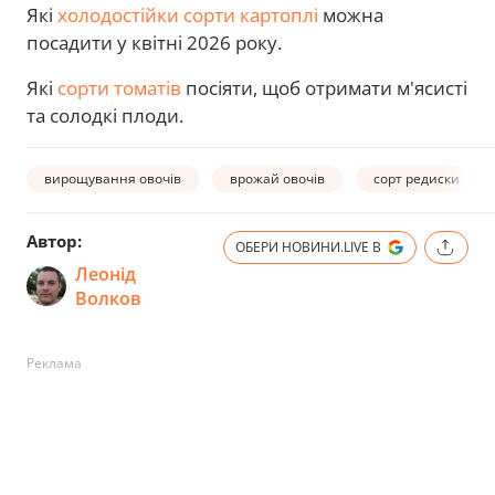
Які
холодостійки сорти картоплі
можна
посадити у квітні 2026 року.
Які
сорти томатів
посіяти, щоб отримати м'ясисті
та солодкі плоди.
вирощування овочів
врожай овочів
сорт редиски
Автор:
ОБЕРИ НОВИНИ.LIVE В
Леонід
Волков
Реклама