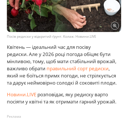
Посів редиски у відкритий ґрунт. Колаж: Новини.LIVE
Квітень — ідеальний час для посіву
редиски. Але у 2026 році погода обіцяє бути
мінливою, тому, щоб мати стабільний врожай,
важливо обрати
правильний сорт редиски
,
який не боїться примх погоди, не стрілкується
та дарує неймовірно солодкі й соковиті плоди.
Новини.LIVE
розповідає, яку редиску варто
посіяти у квітні та як отримати гарний урожай.
Реклама