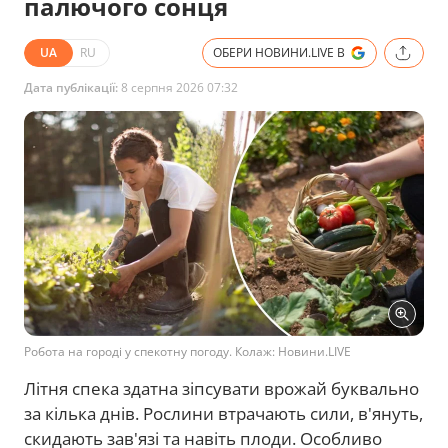
палючого сонця
UA
RU
ОБЕРИ НОВИНИ.LIVE В
Дата публікації:
8 серпня 2026 07:32
Робота на городі у спекотну погоду. Колаж: Новини.LIVE
Літня спека здатна зіпсувати врожай буквально
за кілька днів. Рослини втрачають сили, в'януть,
скидають зав'язі та навіть плоди. Особливо