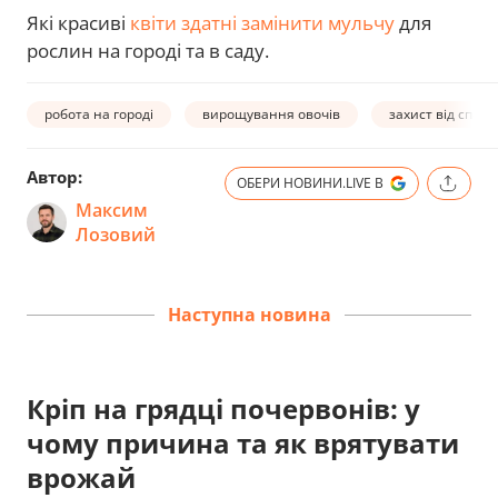
Які красиві
квіти здатні замінити мульчу
для
рослин на городі та в саду.
робота на городі
вирощування овочів
захист від спеки
Автор:
ОБЕРИ НОВИНИ.LIVE В
Максим
Лозовий
Наступна новина
Кріп на грядці почервонів: у
чому причина та як врятувати
врожай