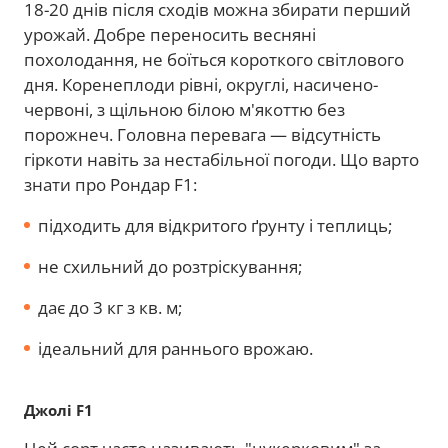
18-20 днів після сходів можна збирати перший
урожай. Добре переносить весняні
похолодання, не боїться короткого світлового
дня. Коренеплоди рівні, округлі, насичено-
червоні, з щільною білою м'якоттю без
порожнеч. Головна перевага — відсутність
гіркоти навіть за нестабільної погоди. Що варто
знати про Рондар F1:
підходить для відкритого ґрунту і теплиць;
не схильний до розтріскування;
дає до 3 кг з кв. м;
ідеальний для раннього врожаю.
Джолі F1