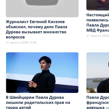
Настоящий
появились
Журналист Евгений Киселев
Павла Дур
объяснил, почему дело Павла
МВД Фран
Дурова вызывает множество
31 августа 2024
вопросов
31 августа 2024 12:45
В Швейцарии Павла Дурова
Павла Дур
лишили родительских прав на
французск
троих детей
девушка —