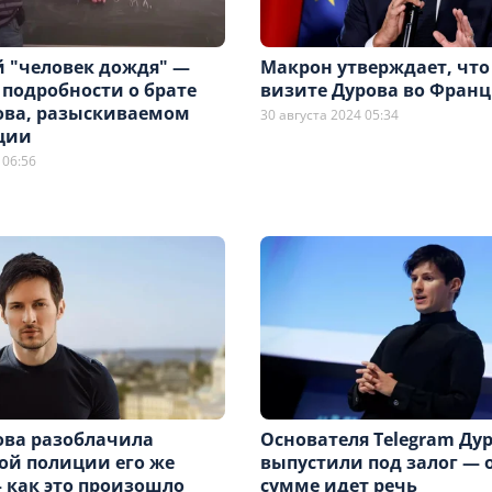
 "человек дождя" —
Макрон утверждает, что 
 подробности о брате
визите Дурова во Фран
ова, разыскиваемом
30 августа 2024 05:34
ции
 06:56
ова разоблачила
Основателя Telegram Ду
ой полиции его же
выпустили под залог — 
 как это произошло
сумме идет речь