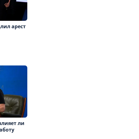
лил арест
влияет ли
аботу