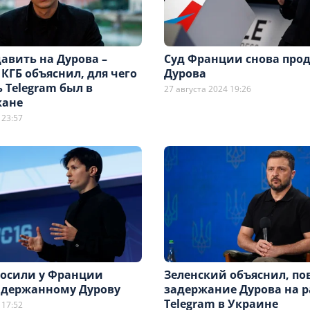
авить на Дурова –
Суд Франции снова прод
КГБ объяснил, для чего
Дурова
 Telegram был в
27 августа 2024 19:26
жане
 23:57
росили у Франции
Зеленский объяснил, по
задержанному Дурову
задержание Дурова на р
Telegram в Украине
 17:52