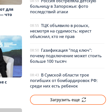
Россия обстреляла детскую
08:59
больницу в Запорожье: фото
бот для
последствий атаки
 — что
ТЦК объявило в розыск,
08:55
несмотря на судимость: юрист
объяснил, кто не прав
Газификация "под ключ":
08:50
почему подключение может стоить
больше 100 тысяч
В Сумской области трое
08:43
погибших от бомбардировок РФ:
че с
среди них есть ребенок
Загрузить еще