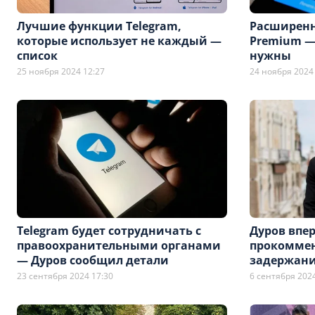
Лучшие функции Telegram,
Расширенн
которые использует не каждый —
Premium —
список
нужны
25 ноября 2024 12:27
24 ноября 2024
Telegram будет сотрудничать с
Дуров впе
правоохранительными органами
прокоммен
— Дуров сообщил детали
задержани
23 сентября 2024 17:30
6 сентября 2024