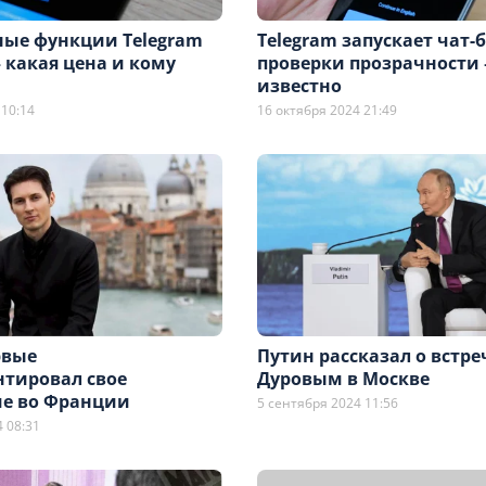
ые функции Telegram
Telegram запускает чат-
 какая цена и кому
проверки прозрачности
известно
 10:14
16 октября 2024 21:49
рвые
Путин рассказал о встре
тировал свое
Дуровым в Москве
е во Франции
5 сентября 2024 11:56
 08:31