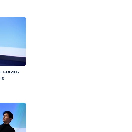
ытались
ую