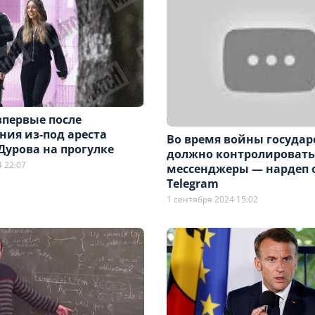
впервые после
ния из-под ареста
Во время войны государ
Дурова на прогулке
должно контролироват
 22:07
мессенджеры — нардеп о
Telegram
1 сентября 2024 15:02