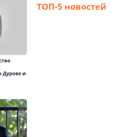
ТОП-5 новостей
ство
ь
 Дурове и