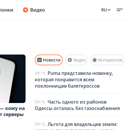
лонки
Видео
RU
Новости
Видео
Интересное
Puma представила новинку,
09:19
которая понравится всем
поклонницам балеткроссов
Часть одного из районов
09:16
Одессы осталась без газоснабжения
 — кому на
т серверы
Льгота для владельцев земли:
09:15