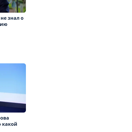
не знал о
цию
рова
о какой