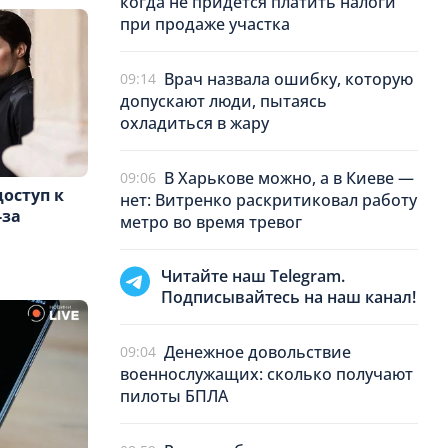
когда не придется платить налоги
при продаже участка
Врач назвала ошибку, которую
09:14
допускают люди, пытаясь
охладиться в жару
В Харькове можно, а в Киеве —
09:06
доступ к
нет: Витренко раскритиковал работу
-за
метро во время тревог
Читайте наш Telegram.
Подписывайтесь на наш канал!
Денежное довольствие
09:04
военнослужащих: сколько получают
пилоты БПЛА