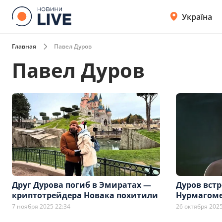
Україна
Главная
Павел Дуров
Павел Дуров
Друг Дурова погиб в Эмиратах —
Дуров встр
криптотрейдера Новака похитили
Нурмагоме
7 ноября 2025 22:34
26 октября 2025