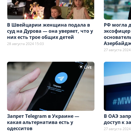
В Швейцарии женщина подала в
РФ могла д
суд на Дурова — она уверяет, что у
эксофицер 
них есть трое общих детей
основатель
Азербайд
28 августа 2024 15:03
27 августа 2024
Запрет Telegram в Украине —
В ОАЭ зап
какая альтернатива есть у
доступ к 
одесситов
27 августа 2024