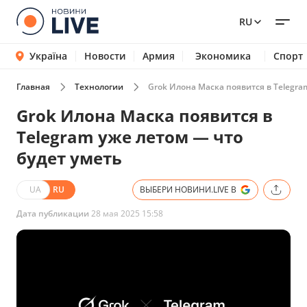
RU
Україна
Новости
Армия
Экономика
Спорт
Главная
Технологии
Grok Илона Маска появится в Telegra
Grok Илона Маска появится в
Telegram уже летом — что
будет уметь
UA
RU
ВЫБЕРИ НОВИНИ.LIVE В
Дата публикации
28 мая 2025 15:58