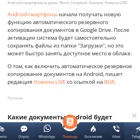
Android-смартфоны в руках. Фото: Unsplash. Коллаж: Новини.LIVE
Android-смартфоны
начали получать новую
функцию автоматического резервного
копирования документов в Google Drive. После
активации система будет самостоятельно
сохранять файлы из папки "Загрузки", но это
может быстро занять доступное место в облаке.
О том, как включить автоматическое резервное
копирование документов на Android, пишет
редакция
Новини.LIVE
со ссылкой на
BGR
.
Реклама
Какие документы Android будет
сохранять автоматически
люта
Опрос
WhatsApp
Ексклюзив
Viber
Tele
Помощь
Google начала тестировать новую систему