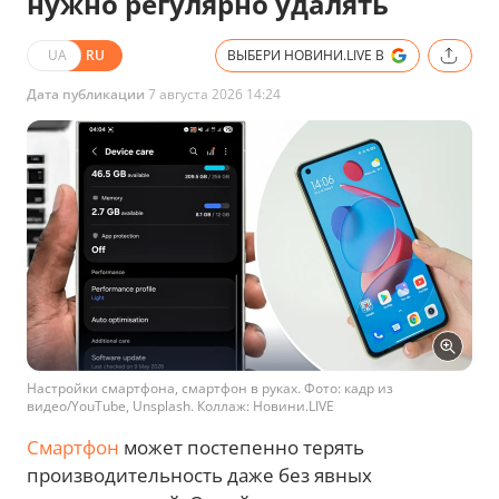
нужно регулярно удалять
UA
RU
ВЫБЕРИ НОВИНИ.LIVE В
Дата публикации
7 августа 2026 14:24
Настройки смартфона, смартфон в руках. Фото: кадр из
видео/YouTube, Unsplash. Коллаж: Новини.LIVE
Смартфон
может постепенно терять
производительность даже без явных