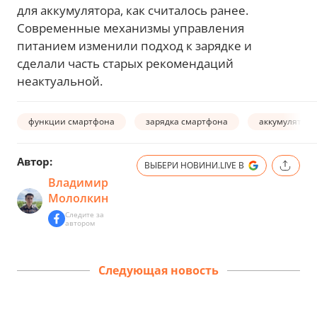
для аккумулятора, как считалось ранее.
Современные механизмы управления
питанием изменили подход к зарядке и
сделали часть старых рекомендаций
неактуальной.
функции смартфона
зарядка смартфона
аккумулятор 
Автор:
ВЫБЕРИ НОВИНИ.LIVE В
Владимир
Мололкин
Следите за
автором
Следующая новость