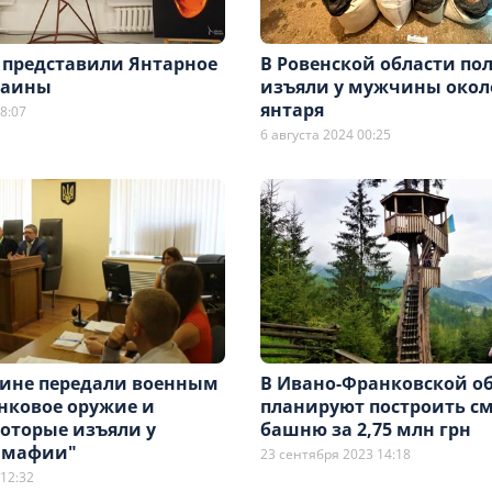
 представили Янтарное
В Ровенской области по
раины
изъяли у мужчины окол
янтаря
8:07
6 августа 2024 00:25
ине передали военным
В Ивано-Франковской о
нковое оружие и
планируют построить с
которые изъяли у
башню за 2,75 млн грн
"мафии"
23 сентября 2023 14:18
12:32