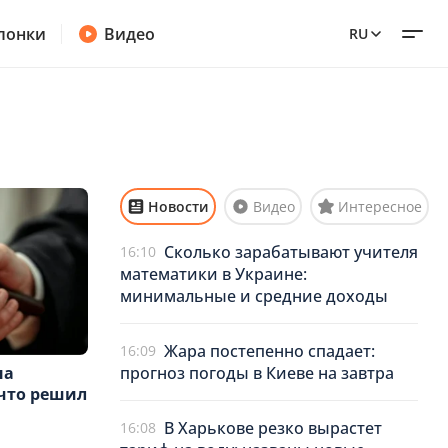
лонки
Видео
RU
Новости
Видео
Интересное
Сколько зарабатывают учителя
16:10
математики в Украине:
минимальные и средние доходы
Жара постепенно спадает:
16:09
прогноз погоды в Киеве на завтра
на
что решил
В Харькове резко вырастет
16:08