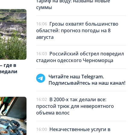
тариф на воду: названы новые
суммы
Грозы охватят большинство
16:06
областей: прогноз погоды на 8
августа
Российский обстрел повредил
16:03
стадион одесского Черноморца
 где в
зведали
Читайте наш Telegram.
Подписывайтесь на наш канал!
В 2000-х так делали все:
16:02
простой трюк для невероятного
объема волос
Некачественные услуги в
16:00