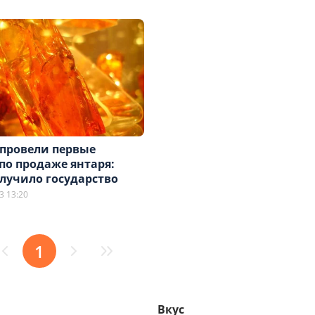
 провели первые
по продаже янтаря:
лучило государство
3 13:20
1
Вкус