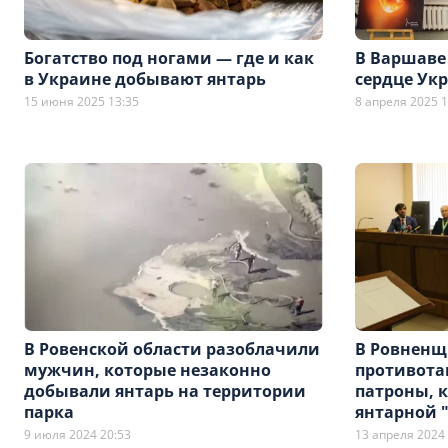
Богатство под ногами — где и как
В Варшаве
в Украине добывают янтарь
сердце Ук
15 июня 2025 13:35
8 апреля 2025 1
В Ровенской области разоблачили
В Ровненщ
мужчин, которые незаконно
противота
добывали янтарь на территории
патроны, 
парка
янтарной 
9 июля 2024 20:53
13 апреля 2024 