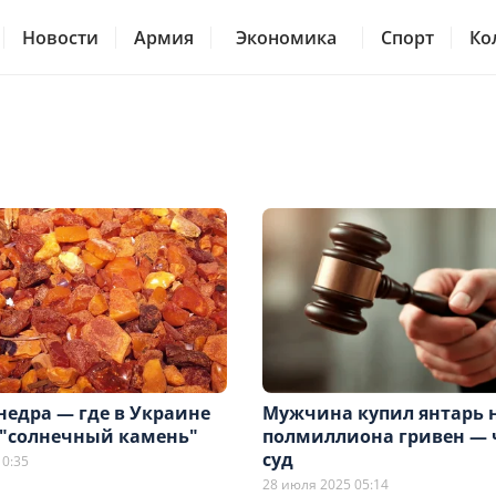
Новости
Армия
Экономика
Спорт
Ко
недра — где в Украине
Мужчина купил янтарь 
"солнечный камень"
полмиллиона гривен — 
суд
10:35
28 июля 2025 05:14