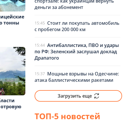
спортзале: как украинцам вернуть
деньги за абонемент
лицейские
о тонны
Стоит ли покупать автомобиль
15:45
с пробегом 200 000 км
Антибаллистика, ПВО и удары
15:44
по РФ: Зеленский заслушал доклад
Драпатого
Мощные взрывы на Одесчине:
15:37
атака баллистическими ракетами
Загрузить еще
бласти
мотровую
ТОП-5 новостей