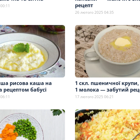
рецепт
 00:11
26 лютого 2025 04:35
ша рисова каша на
1 скл. пшеничної крупи,
а рецептом бабусі
1 молока — забутий рец
 06:11
17 лютого 2025 06:21