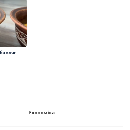
збавляє
Економіка