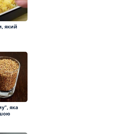
м, який
у", яка
ішою