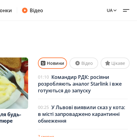
онки
Відео
UA
Новини
Відео
Цікаве
Командир РДК: росіяни
01:10
розробляють аналог Starlink і вже
готуються до запуску
У Львові виявили сказ у кота:
00:25
в місті запроваджено карантинні
ля будь-
обмеження
 пюре
7 серпня