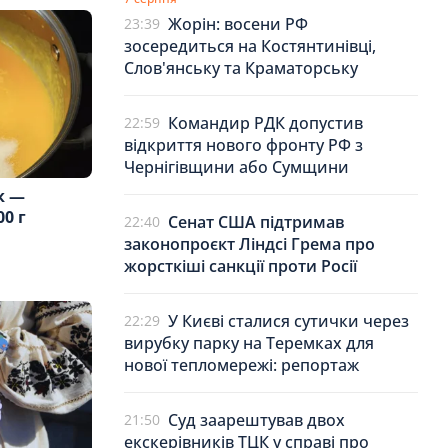
Жорін: восени РФ
23:39
зосередиться на Костянтинівці,
Слов'янську та Краматорську
Командир РДК допустив
22:59
відкриття нового фронту РФ з
Чернігівщини або Сумщини
к —
0 г
Сенат США підтримав
22:40
законопроєкт Ліндсі Грема про
жорсткіші санкції проти Росії
У Києві сталися сутички через
22:29
вирубку парку на Теремках для
нової тепломережі: репортаж
Суд заарештував двох
21:50
екскерівників ТЦК у справі про