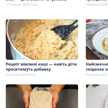
21 березня 2025 05:05
3 березня 2025
Рецепт вівсяної каші — навіть діти
Найсмачні
проситимуть добавку
сніданок з
22 лютого 2025 06:10
19 лютого 2025