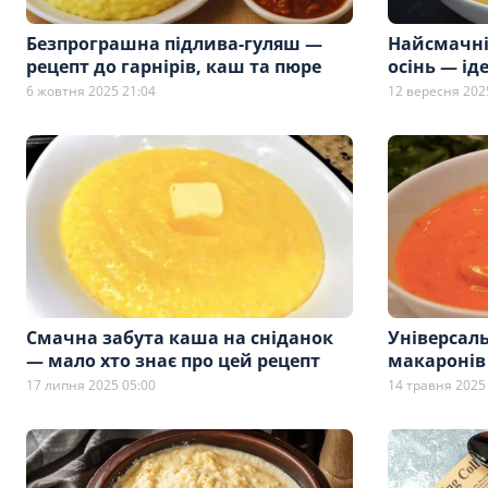
Безпрограшна підлива-гуляш —
Найсмачні
рецепт до гарнірів, каш та пюре
осінь — ід
6 жовтня 2025 21:04
12 вересня 202
Смачна забута каша на сніданок
Універсаль
— мало хто знає про цей рецепт
макаронів
17 липня 2025 05:00
14 травня 2025