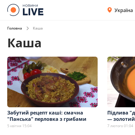
Україна
Головна
Каша
Каша
Забутий рецепт каші: смачна
Підлива "д
"Панська" перловка з грибами
— золотий 
5 квітня 15:04
7 лютого 01:04