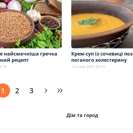
де найсмачніша гречка
Крем-суп із сочевиці по
ний рецепт
поганого холестерину
6:14
13 січня 2025 20:13
1
2
3
Дім та город