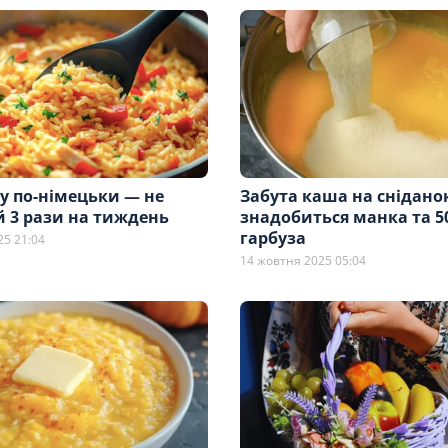
у по-німецьки — не
Забута каша на снідано
й 3 рази на тиждень
знадобиться манка та 50
гарбуза
25 21:04
14 жовтня 2025 05:04