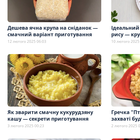
Дешева ячна крупа на сніданок —
Ідеальний
смачний варіант приготування
рису — кр
12 лютого 2025 06:03
10 лютого 2025
Як зварити смачну кукурудзяну
Гречка "П
кашу — секрети приготування
захваті буд
3 лютого 2025 00:23
2 лютого 2025 