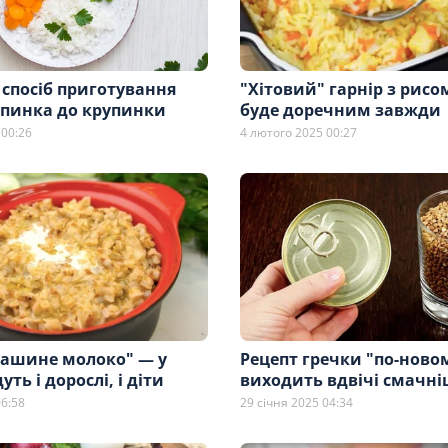
 спосіб приготування
"Хітовий" гарнір з рисо
упинка до крупинки
буде доречним завжди
 00:26
4 лютого 2025 00:27
ташине молоко" — у
Рецепт гречки "по-новом
уть і дорослі, і діти
виходить вдвічі смачн
06:58
29 січня 2025 04:34