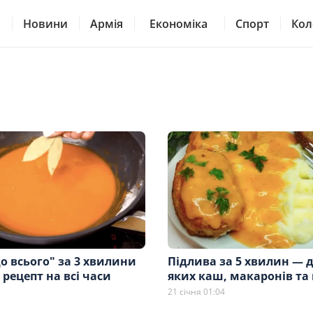
Новини
Армія
Економіка
Спорт
Кол
о всього" за 3 хвилини
Підлива за 5 хвилин — д
рецепт на всі часи
яких каш, макаронів та
21 січня 01:04