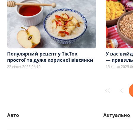
Популярний рецепт у ТікТок
У вас вий
простої та дуже корисної вівсянки
— правиль
22 січня 2025 06:10
15 січня 2025 0
Авто
Актуально