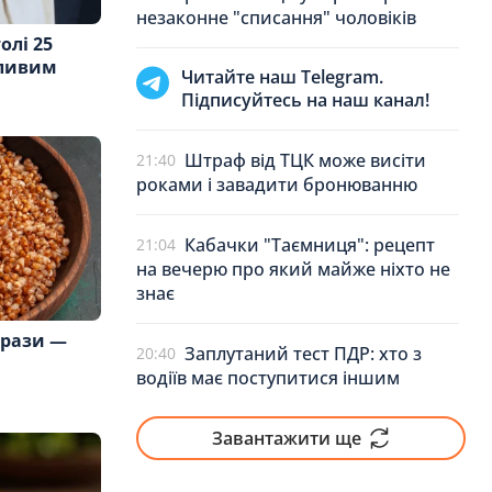
незаконне "списання" чоловіків
олі 25
сливим
Читайте наш Telegram.
Підписуйтесь на наш канал!
Штраф від ТЦК може висіти
21:40
роками і завадити бронюванню
Кабачки "Таємниця": рецепт
21:04
на вечерю про який майже ніхто не
знає
 рази —
Заплутаний тест ПДР: хто з
20:40
водіїв має поступитися іншим
Завантажити ще