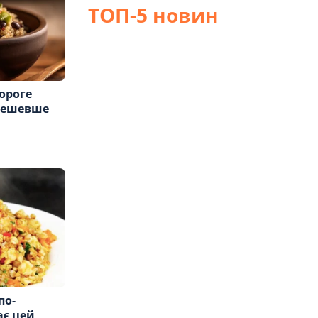
ТОП-5 новин
ороге
 дешевше
по-
ає цей