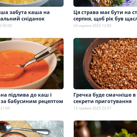
ша забута каша на
Ця страва має бути на ст
еальний сніданок
серпня, щоб рік був ща
5 05:00
24 серпня 2025 12:00
на підлива до каш і
Гречка буде смачніше в
 за бабусиним рецептом
секрети приготування
 21:03
12 травня 2025 22:07