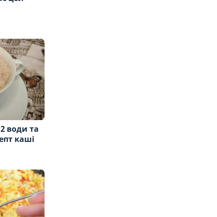
 2 води та
епт каші