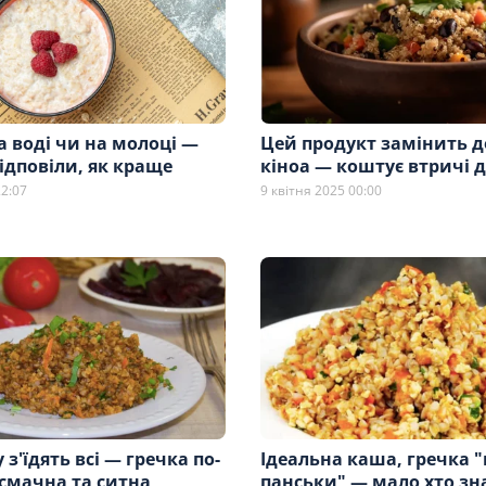
а воді чи на молоці —
Цей продукт замінить д
ідповіли, як краще
кіноа — коштує втричі
22:07
9 квітня 2025 00:00
 з'їдять всі — гречка по-
Ідеальна каша, гречка "
 смачна та ситна
панськи" — мало хто зн