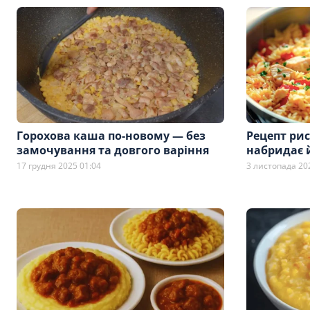
Горохова каша по-новому — без
Рецепт рис
замочування та довгого варіння
набридає 
17 грудня 2025 01:04
3 листопада 20