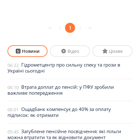
1
Новини
Відео
Цікаве
Гідрометцентр про сильну спеку та грози в
06:22
Україні сьогодні
Втрата доплат до пенсій: у ПФУ зробили
06:10
важливе попередження
Ощадбанк компенсує до 40% за оплату
06:01
підписок: як отримати
Загублене пенсійне посвідчення: які пільги
05:45
можна втратити та як відновити документ