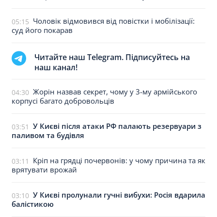
Чоловік відмовився від повістки і мобілізації:
05:15
суд його покарав
Читайте наш Telegram. Підписуйтесь на
наш канал!
Жорін назвав секрет, чому у 3-му армійського
04:30
корпусі багато добровольців
У Києві після атаки РФ палають резервуари з
03:51
паливом та будівля
Кріп на грядці почервонів: у чому причина та як
03:11
врятувати врожай
У Києві пролунали гучні вибухи: Росія вдарила
03:10
балістикою