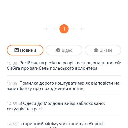
1
Новини
Відео
Цікаве
Російська агресія не розрізняє національностей:
15:08
Сибіга про загибель польського волонтера
Помилка дорого коштуватиме: як відповісти на
15:05
запит банку про походження коштів
З Одеси до Молдови виїзд заблоковано:
14:55
ситуація на трасі
Історичний мінімум у сховищах: Європі
14:45