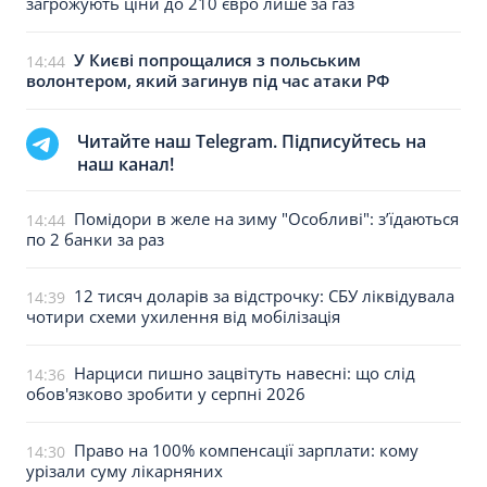
загрожують ціни до 210 євро лише за газ
У Києві попрощалися з польським
14:44
волонтером, який загинув під час атаки РФ
Читайте наш Telegram. Підписуйтесь на
наш канал!
Помідори в желе на зиму "Особливі": з’їдаються
14:44
по 2 банки за раз
12 тисяч доларів за відстрочку: СБУ ліквідувала
14:39
чотири схеми ухилення від мобілізація
Нарциси пишно зацвітуть навесні: що слід
14:36
обов'язково зробити у серпні 2026
Право на 100% компенсації зарплати: кому
14:30
урізали суму лікарняних