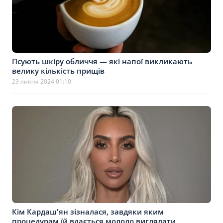
Псують шкіру обличчя — які напої викликають
велику кількість прищів
23 липня 2024 01:10
Кім Кардаш'ян зізналася, завдяки яким
процедурам їй вдається молодо виглядати