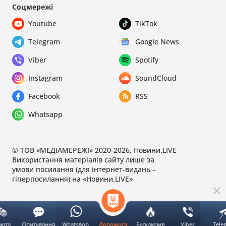
Соцмережі
Youtube
TikTok
Telegram
Google News
Viber
Spotify
Instagram
SoundCloud
Facebook
RSS
Whatsapp
© ТОВ «МЕДІАМЕРЕЖІ» 2020-2026, Новини.LIVE
Використання матеріалів сайту лише за
умови посилання (для інтернет-видань –
гіперпосилання) на «Новини.LIVE»
люта
Опитування
WhatsApp
Ексклюзив
Viber
Tele
Допомога