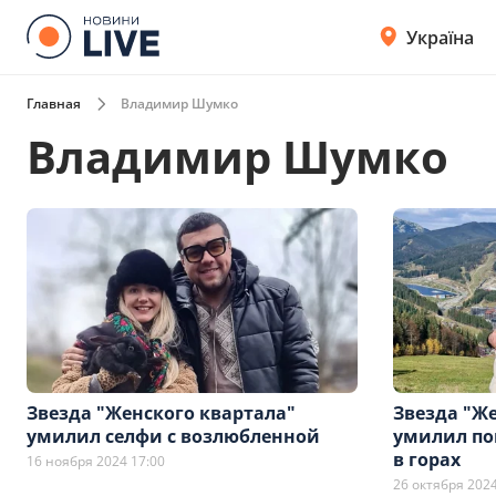
Україна
Главная
Владимир Шумко
Владимир Шумко
Звезда "Женского квартала"
Звезда "Ж
умилил селфи с возлюбленной
умилил по
в горах
16 ноября 2024 17:00
26 октября 2024