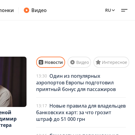
лонки
Видео
RU
Новости
Видео
Интересное
Один из популярных
13:30
аэропортов Европы подготовил
приятный бонус для пассажиров
Новые правила для владельцев
13:17
банковских карт: за что грозит
шеной
адимир
штраф до 51 000 грн
ктера