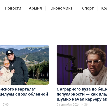
Новости
Армия
Экономика
Спорт
Ко
енского квартала"
С аграрного вуза до бе
целуем с возлюбленной
популярности — как Вл
Шумко начал карьеру а
 17:00
9 сентября 2024 14:36