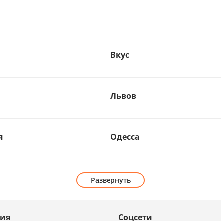
Вкус
Львов
я
Одесса
Развернуть
ия
Соцсети