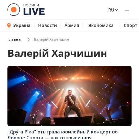
RU
Україна
Новости
Армия
Экономика
Спорт
Главная
Валерій Харчишин
Валерій Харчишин
"Друга Ріка" отыграла ювилейный концерт во
Дворце Спорта — как открыли шоу