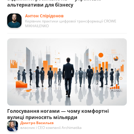
альтернативи для бізнесу
Антон Спірідонов
Керівник практики цифрової трансформації CROWE
MIKHAILENKO
Голосування ногами — чому комфортні
вулиці приносять мільярди
Дмитро Васильєв
власник і СЕО компанії Archimatika