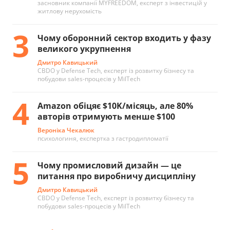
засновник компанії MYFREEDOM, експерт з інвестицій у
житлову нерухомість
3
Чому оборонний сектор входить у фазу
великого укрупнення
Дмитро Кавицький
CBDO у Defense Tech, експерт із розвитку бізнесу та
побудови sales-процесів у MilTech
4
Amazon обіцяє $10K/місяць, але 80%
авторів отримують менше $100
Вероніка Чекалюк
психологиня, експертка з гастродипломатії
5
Чому промисловий дизайн — це
питання про виробничу дисципліну
Дмитро Кавицький
CBDO у Defense Tech, експерт із розвитку бізнесу та
побудови sales-процесів у MilTech