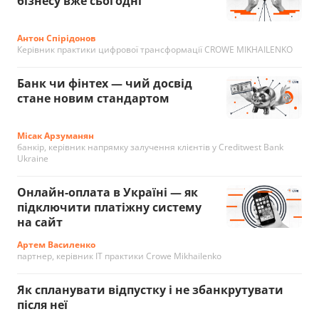
бізнесу вже сьогодні
Антон Спірідонов
Керівник практики цифрової трансформації CROWE MIKHAILENKO
Банк чи фінтех — чий досвід
стане новим стандартом
Місак Арзуманян
банкір, керівник напрямку залучення клієнтів у Creditwest Bank
Ukraine
Онлайн-оплата в Україні — як
підключити платіжну систему
на сайт
Артем Василенко
партнер, керівник IT практики Crowe Mikhailenko
Як спланувати відпустку і не збанкрутувати
після неї