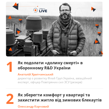
1
Як подолати «долину смерті» в
оборонному R&D України
Анатолій Храпчинський
директор з розвитку Флай Груп Україна, авіаційний
експерт, офіцер Повітряних сил ЗСУ (резерв)
2
Як зберегти комфорт у квартирі та
захистити житло від зимових блекаутів
Олександр Корчовий