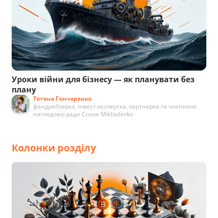
Уроки війни для бізнесу — як планувати без
плану
Тетяна Гончаренко
фандрейзерка, інвест.експертка, партнерка та членкиня
наглядової ради Crowe Mikhailenko
Колонки розділу