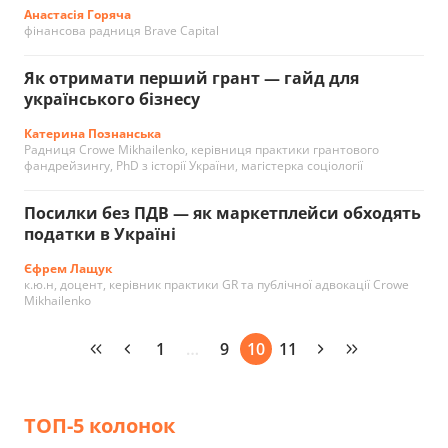
Анастасія Горяча
фінансова радниця Brave Capital
Як отримати перший грант — гайд для
українського бізнесу
Катерина Познанська
Радниця Crowe Mikhailenko, керівниця практики грантового
фандрейзингу, PhD з історії України, магістерка соціології
Посилки без ПДВ — як маркетплейси обходять
податки в Україні
Єфрем Лащук
к.ю.н, доцент, керівник практики GR та публічної адвокації Crowe
Mikhailenko
1
…
9
10
11
ТОП-5 колонок