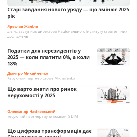
Старі завдання нового уряду — що змінює 2025
рік
Ярослав Жаліло
д.е.н., заступник директора Національного інституту стратегічних
досліджень
Податки для нерезидентів у
2025 — коли платити 0%, а коли
18%
Дмитро Михайленко
Керуючий партнер Crowe Mikhailenko
Що варто знати про ринок
нерухомості у 2025
Олександр Насіковський
керуючий партнер групи компаній DIM
Що цифрова трансформація дає