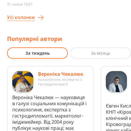
31 липня 10:01
Усі колонки
Популярні автори
За тиждень
За місяць
Вероніка Чекалюк
психологиня, експертка з
гастродипломатії
Вероніка Чекалюк — науковиця
в галузі соціальних комунікацій і
Євген Кисл
психологиня, експертка з
КНП «Кіро
гастродипломатії, маркетолог-
клінічний 
іміджмейкер. Від 2004 року
Кіровоград
публікує наукові праці; має
хірург каб