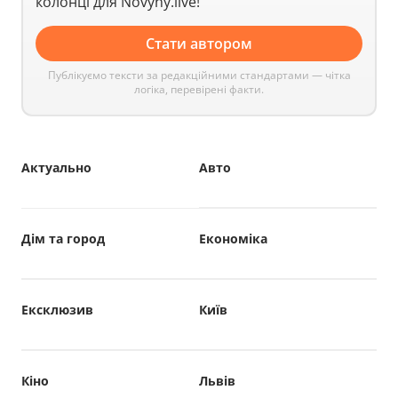
колонці для Novyny.live!
Стати автором
Публікуємо тексти за редакційними стандартами — чітка
логіка, перевірені факти.
Актуально
Авто
Дім та город
Економіка
Ексклюзив
Київ
Кіно
Львів