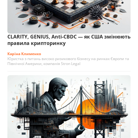
CLARITY, GENIUS, Anti-CBDC — як США змінюють
правила крипторинку
Каріна Клименко
Юристка з питань високо ризикового бізнесу на ринках Європи та
Північної Америки, компанія Stron Legal