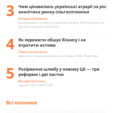
3
Чим цікавились українські аграрії за рік:
аналітика ринку сільгосптехніки
Катерина Романюк
менеджерка з розвитку проєктів Autoline, Machineryline та
Agriline компанії Linemedia
4
Як пережити обшук бізнесу і не
втратити активи
Павло Кисличенко
адвокат у галузі кримінального права, ЮФ «Проктор»
5
Розірвання шлюбу у новому ЦК — три
реформи і дві пастки
Вікторія Костенко
адвокат ЮК «PROCTOR»
Всі колонки