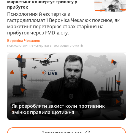
маркетинг конвертує тривогу у
прибуток
Психологиня й експертка з
гастродипломатії Вероніка Чекалюк пояснює, як
маркетинг перетворює страх старіння на
прибуток через FMD-дієту.
Вероніка Чекалюк
психологиня, експертка з гастродипломатії
Як розробляти захист коли противник
змінює правила щотижня