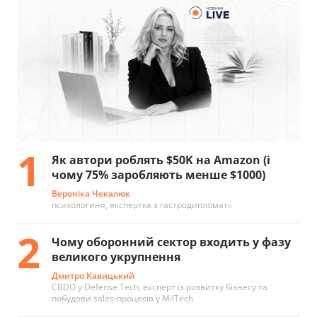
1
Як автори роблять $50K на Amazon (і
чому 75% заробляють менше $1000)
Вероніка Чекалюк
психологиня, експертка з гастродипломатії
2
Чому оборонний сектор входить у фазу
великого укрупнення
Дмитро Кавицький
CBDO у Defense Tech, експерт із розвитку бізнесу та
побудови sales-процесів у MilTech