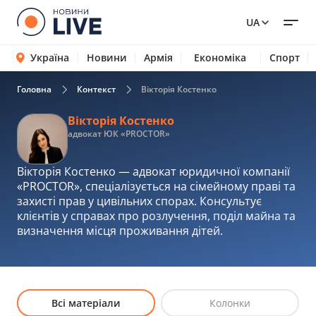
UA
Україна
Новини
Армія
Економіка
Спорт
Головна
Контекст
Вікторія Костенко
Вікторія Костенко
адвокат ЮК «PROCTOR»
Вікторія Костенко — адвокат юридичної компанії
«PROCTOR», спеціалізується на сімейному праві та
захисті прав у цивільних спорах. Консультує
клієнтів у справах про розлучення, поділ майна та
визначення місця проживання дітей.
Всі матеріали
Колонки