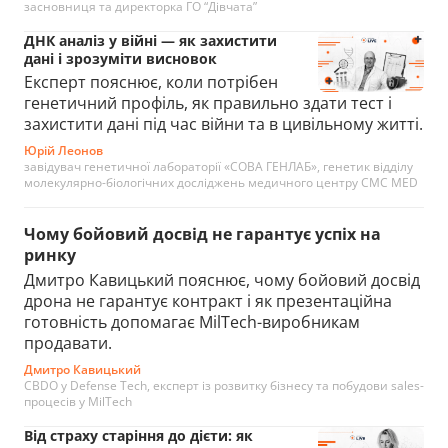
засновниця та директорка ГО “Дівчата”
ДНК аналіз у війні — як захистити
дані і зрозуміти висновок
Експерт пояснює, коли потрібен
генетичний профіль, як правильно здати тест і
захистити дані під час війни та в цивільному житті.
Юрій Леонов
завідувач генетичної лабораторії «СОВА ГЕНЛАБ», генетик відділу
молекулярно-біологічних досліджень медичного центру CMC MED
Чому бойовий досвід не гарантує успіх на
ринку
Дмитро Кавицький пояснює, чому бойовий досвід
дрона не гарантує контракт і як презентаційна
готовність допомагає MilTech-виробникам
продавати.
Дмитро Кавицький
CBDO у Defense Tech, експерт із розвитку бізнесу та побудови sales-
процесів у MilTech
Від страху старіння до дієти: як