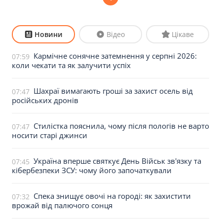
Новини
Відео
Цікаве
Кармічне сонячне затемнення у серпні 2026:
07:59
коли чекати та як залучити успіх
Шахраї вимагають гроші за захист осель від
07:47
російських дронів
Стилістка пояснила, чому після пологів не варто
07:47
носити старі джинси
Україна вперше святкує День Військ зв'язку та
07:45
кібербезпеки ЗСУ: чому його започаткували
Спека знищує овочі на городі: як захистити
07:32
врожай від палючого сонця