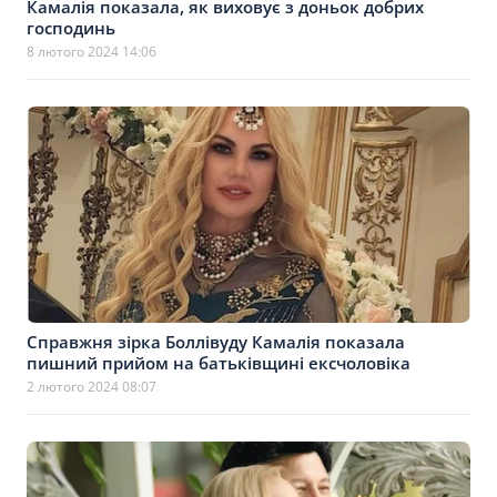
Камалія показала, як виховує з доньок добрих
господинь
8 лютого 2024 14:06
Справжня зірка Боллівуду Камалія показала
пишний прийом на батьківщині ексчоловіка
2 лютого 2024 08:07