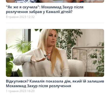
"Як же я скучила": Мохаммад Захур після
розлучення забрав у Камалії дітей?
8 травня 2023 12:32
Відкупився? Камалія показала дім, який їй залишив
Мохаммад Захур після розлучення
1 травня 2023 16:20