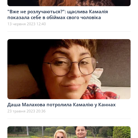
"Вже не розлучаються?": щаслива Камалія
показала себе в обіймах свого чоловіка
13 червня 2023 12:40
Даша Малахова потролила Камалію у Каннах
23 травня 2023 20:36