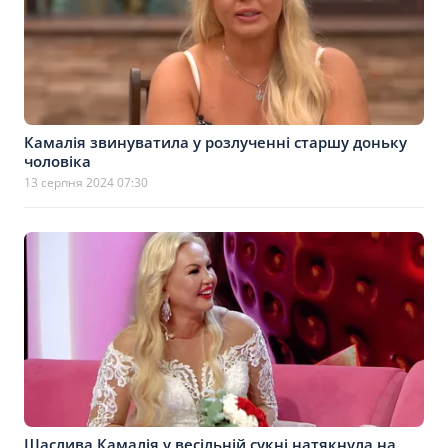
Камалія звинуватила у розлученні старшу доньку
чоловіка
13 серпня 2024 07:30
Щаслива Камалія у весільній сукні натякнула на