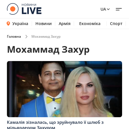
UA
Україна
Новини
Армія
Економіка
Спорт
Головна
Мохаммад Захур
Мохаммад Захур
Камалія зізналась, що зруйнувало її шлюб з
мільярдером Захуром