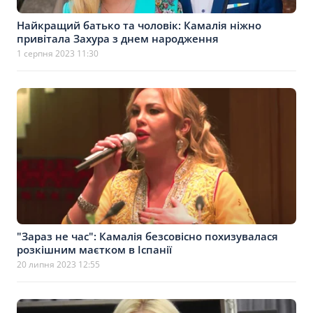
Найкращий батько та чоловік: Камалія ніжно
привітала Захура з днем народження
1 серпня 2023 11:30
"Зараз не час": Камалія безсовісно похизувалася
розкішним маєтком в Іспанії
20 липня 2023 12:55