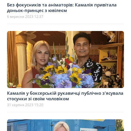
Без фокусників та аніматорів: Камалія привітала
доньок-принцес з ювілеєм
6 вересня 2023 12:37
Камалія у боксерській рукавичці публічно з'ясувала
стосунки зі своїм чоловіком
31 серпня 2023 15:20