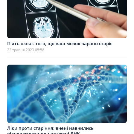
П'ять ознак того, що ваш мозок зарано старіє
23 травня 2023 05:58
Ліки проти старіння: вчені навчились
відновлювати пошкоджені ДНК