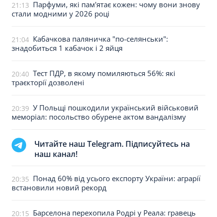
Парфуми, які пам'ятає кожен: чому вони знову
21:13
стали модними у 2026 році
Кабачкова паляничка "по-селянськи":
21:04
знадобиться 1 кабачок і 2 яйця
Тест ПДР, в якому помиляються 56%: які
20:40
траєкторії дозволені
У Польщі пошкодили український військовий
20:39
меморіал: посольство обурене актом вандалізму
Читайте наш Telegram. Підписуйтесь на
наш канал!
Понад 60% від усього експорту України: аграрії
20:35
встановили новий рекорд
Барселона перехопила Родрі у Реала: гравець
20:15