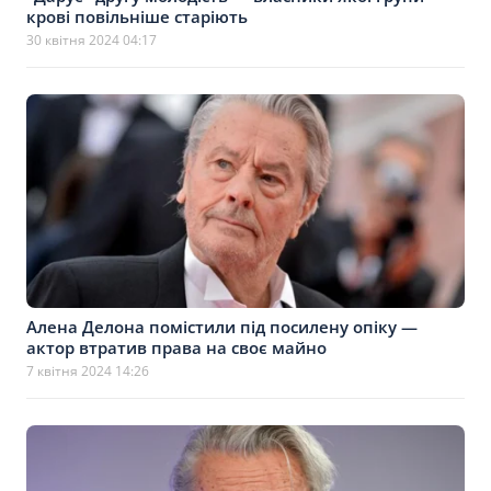
крові повільніше старіють
30 квітня 2024 04:17
Алена Делона помістили під посилену опіку —
актор втратив права на своє майно
7 квітня 2024 14:26