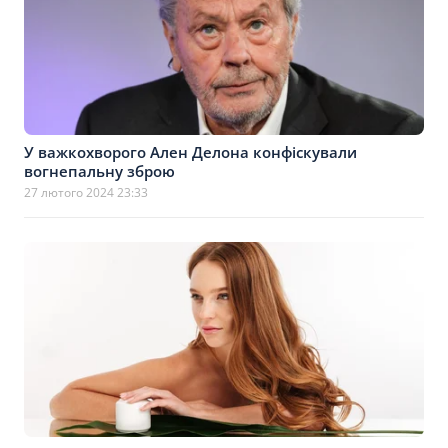
У важкохворого Ален Делона конфіскували
вогнепальну зброю
27 лютого 2024 23:33