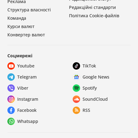
Реклама
Редакційні стандарти
Структура власності
Політика Cookie-файлів
Команда
Курси валют
Конвертер валют
Соцмережі
Youtube
TikTok
Telegram
Google News
Viber
Spotify
Instagram
SoundCloud
Facebook
RSS
Whatsapp