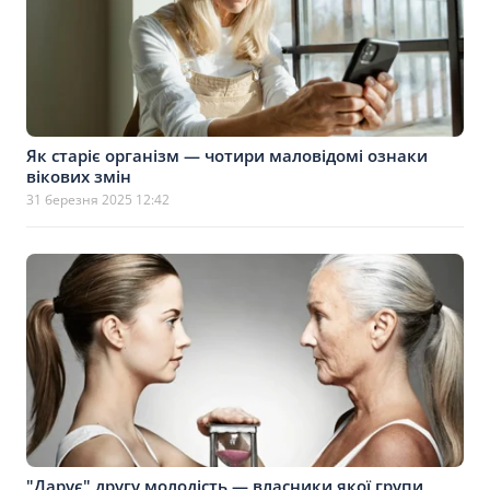
Як старіє організм — чотири маловідомі ознаки
вікових змін
31 березня 2025 12:42
"Дарує" другу молодість — власники якої групи