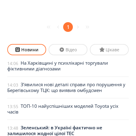
1
Новини
Відео
Цікаве
На Харківщині у психлікарні торгували
14:06
фіктивними діагнозами
З’явилися нові деталі справи про порушення у
14:03
Берегівському ТЦК: що виявив омбудсмен
ТОП-10 найуспішніших моделей Toyota усіх
13:55
часів
Зеленський: в Україні фактично не
13:48
залишилося жодної цілої ТЕС