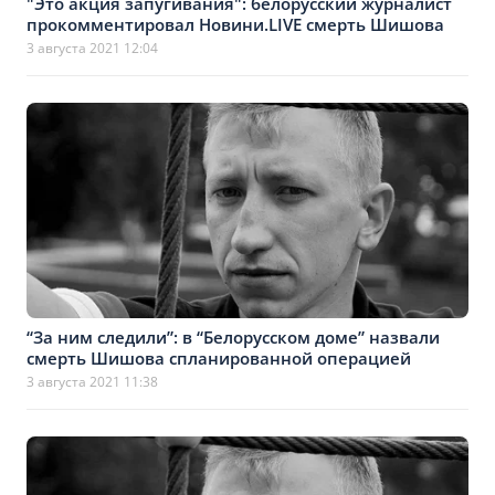
"Это акция запугивания": белорусский журналист
прокомментировал Новини.LIVЕ смерть Шишова
3 августа 2021 12:04
“За ним следили”: в “Белорусском доме” назвали
смерть Шишова спланированной операцией
3 августа 2021 11:38