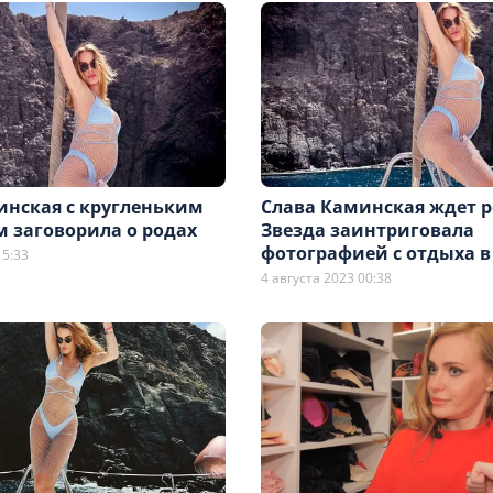
инская с кругленьким
Слава Каминская ждет р
 заговорила о родах
Звезда заинтриговала
фотографией с отдыха 
15:33
4 августа 2023 00:38