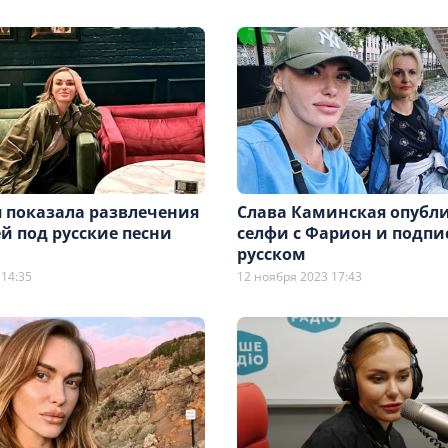
 показала развлечения
Слава Каминская опубл
й под русские песни
селфи с Фарион и подпи
русском
 14:35
12 ноября 2023 17:43