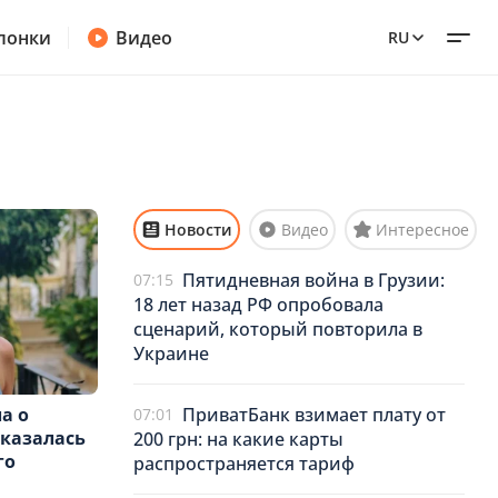
лонки
Видео
RU
Новости
Видео
Интересное
Пятидневная война в Грузии:
07:15
18 лет назад РФ опробовала
сценарий, который повторила в
Украине
ПриватБанк взимает плату от
а о
07:01
оказалась
200 грн: на какие карты
го
распространяется тариф