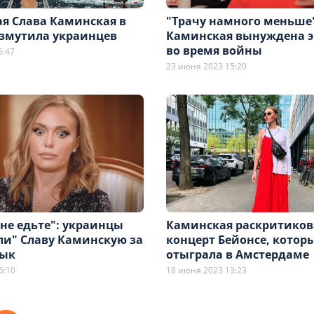
ая Слава Каминская в
"Трачу намного меньше"
змутила украинцев
Каминская вынуждена 
во время войны
6:47
23 июня 2023 15:20
не едьте": украинцы
Каминская раскритиков
ли" Славу Каминскую за
концерт Бейонсе, котор
зык
отыграла в Амстердаме
6:10
18 июня 2023 13:23