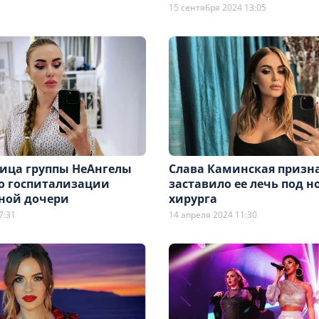
15 сентября 2024 13:05
ница группы НеАнгелы
Слава Каминская призна
о госпитализации
заставило ее лечь под н
ной дочери
хирурга
7:31
14 апреля 2024 11:30