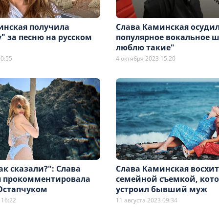
инская получила
Слава Каминская осуди
" за песню на русском
популярное вокальное ш
люблю такие"
0:55
4 октября 2023 15:20
так сказали?": Слава
Слава Каминская восхи
 прокомментировала
семейной съемкой, кот
 Остапчуком
устроил бывший муж
 16:22
11 августа 2023 09:34