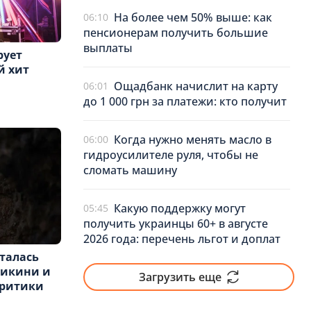
На более чем 50% выше: как
06:10
пенсионерам получить большие
выплаты
рует
й хит
Ощадбанк начислит на карту
06:01
до 1 000 грн за платежи: кто получит
Когда нужно менять масло в
06:00
гидроусилителе руля, чтобы не
сломать машину
Какую поддержку могут
05:45
получить украинцы 60+ в августе
2026 года: перечень льгот и доплат
талась
бикини и
Загрузить еще
критики