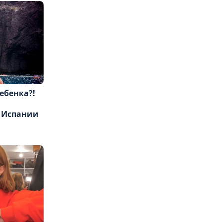
ебенка?!
в Испании