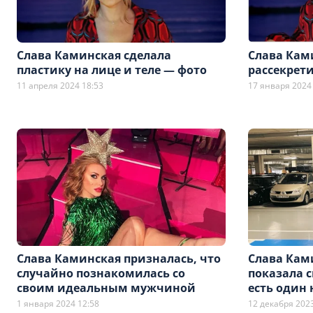
Слава Каминская сделала
Слава Кам
пластику на лице и теле — фото
рассекрет
11 апреля 2024 18:53
17 января 2024
Слава Каминская призналась, что
Слава Кам
случайно познакомилась со
показала с
своим идеальным мужчиной
есть один
1 января 2024 12:58
12 декабря 2023