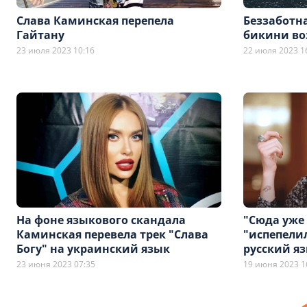
Слава Каминская перепела
Беззаботн
Гайтану
бикини во
23 июля 2023 10:16
22 июля 2023 1
На фоне языкового скандала
"Сюда уже 
Каминская перевела трек "Слава
"испепели
Богу" на украинский язык
русский я
23 июня 2023 07:35
19 июня 2023 1