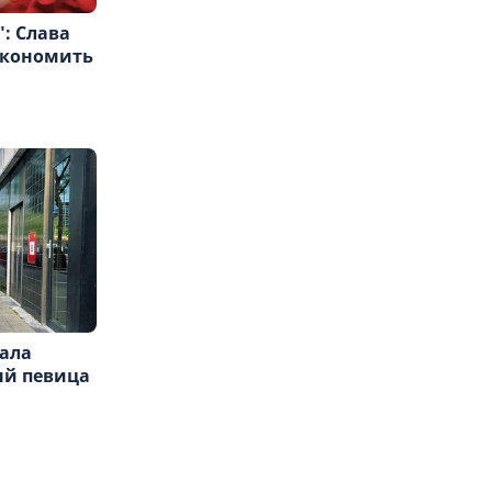
: Слава
экономить
ала
ый певица