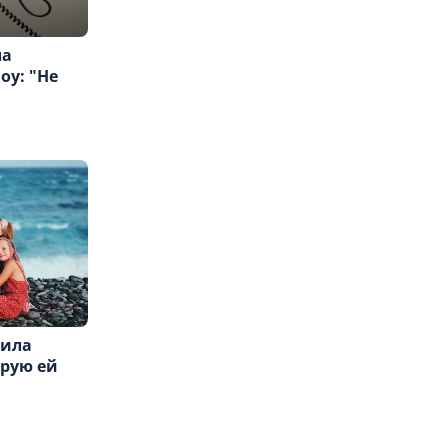
ла
оу: "Не
тила
орую ей