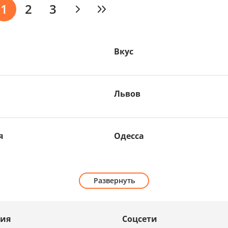
1
2
3
Вкус
Львов
я
Одесса
Развернуть
ия
Соцсети