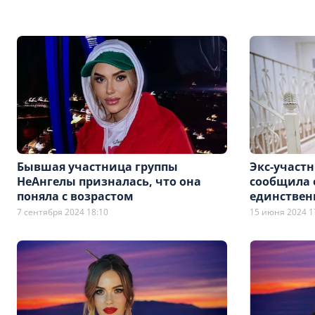
Бывшая участница группы
Экс-участ
НеАнгелы призналась, что она
сообщила 
поняла с возрастом
единствен
7 сентября 2024 18:10
15 июня 2024 1