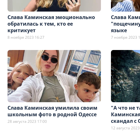
Слава Каминская эмоционально
Слава Кам
обратилась к тем, кто ее
"пощечину
критикует
языке
8 ноября 2023 16:27
7 ноября 2023 1
Слава Каминская умилила своим
"А что не 
школьным фото в родной Одессе
Каминская
скандал с
28 августа 2023 17:00
12 августа 2023