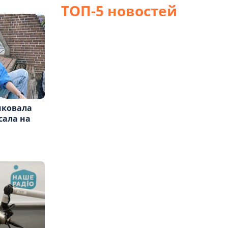
ТОП-5 новостей
иковала
сала на