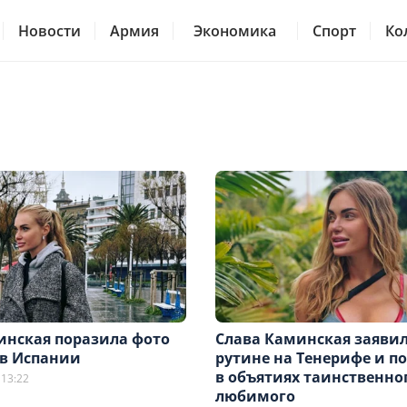
Новости
Армия
Экономика
Спорт
Ко
инская поразила фото
Слава Каминская заявил
 в Испании
рутине на Тенерифе и п
в объятиях таинственно
 13:22
любимого