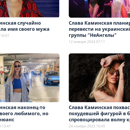
инская случайно
Слава Каминская плани
ила имя своего мужа
перевести на украински
группы "НеАнгелы"
 16:01
12 января 2024 07:11
инская наконец-то
Слава Каминская похвас
воего любимого, но
похудевшей фигурой в 
 нюанс
спровоцировала волну 
 13:47
24 ноября 2023 10:45