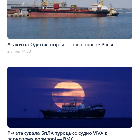
Атаки на Одеські порти — чого прагне Росія
2 січня 14:33
РФ атакувала БпЛА турецьке судно VIVA в
зерновому коридорі — ВМС