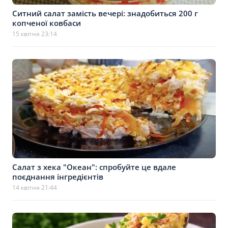
Ситний салат замість вечері: знадобиться 200 г
копченої ковбаси
15 квітня 23:14
Салат з хека "Океан": спробуйте це вдале
поєднання інгредієнтів
14 квітня 21:44