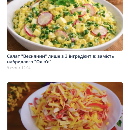
Салат "Весняний" лише з 3 інгредієнтів: замість
набридлого "Олівʼє"
9 квітня 12:04