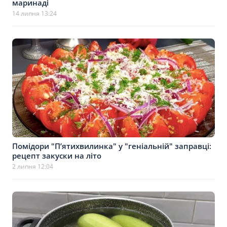
маринаді
14 липня 13:24
Помідори "П’ятихвилинка" у "геніальній" заправці:
рецепт закуски на літо
2 липня 12:04