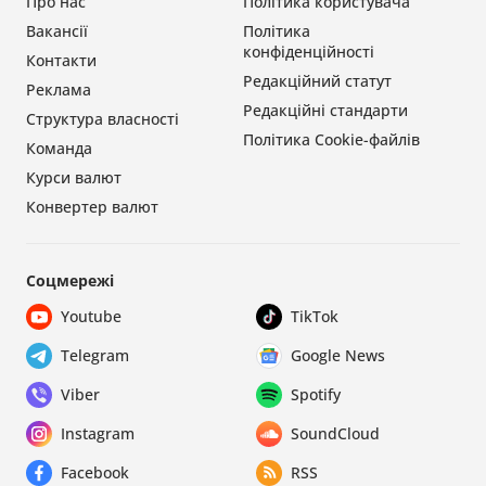
Про нас
Політика користувача
Вакансії
Політика
конфіденційності
Контакти
Редакційний статут
Реклама
Редакційні стандарти
Структура власності
Політика Cookie-файлів
Команда
Курси валют
Конвертер валют
Соцмережі
Youtube
TikTok
Telegram
Google News
Viber
Spotify
Instagram
SoundCloud
Facebook
RSS