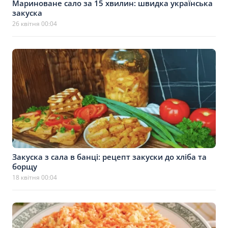
Мариноване сало за 15 хвилин: швидка українська
закуска
26 квітня 00:04
Закуска з сала в банці: рецепт закуски до хліба та
борщу
18 квітня 00:04