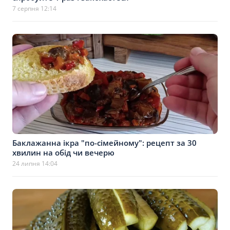
7 серпня 12:14
Баклажанна ікра "по-сімейному": рецепт за 30
хвилин на обід чи вечерю
24 липня 14:04