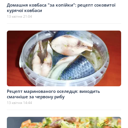
Домашня ковбаса "за копійки": рецепт соковитої
курячої ковбаси
13 квітня 21:04
Рецепт маринованого оселедця: виходить
смачніше за червону рибу
13 квітня 14:44