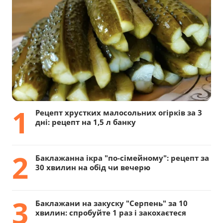
1
Рецепт хрустких малосольних огірків за 3
дні: рецепт на 1,5 л банку
2
Баклажанна ікра "по-сімейному": рецепт за
30 хвилин на обід чи вечерю
3
Баклажани на закуску "Серпень" за 10
хвилин: спробуйте 1 раз і закохаєтеся