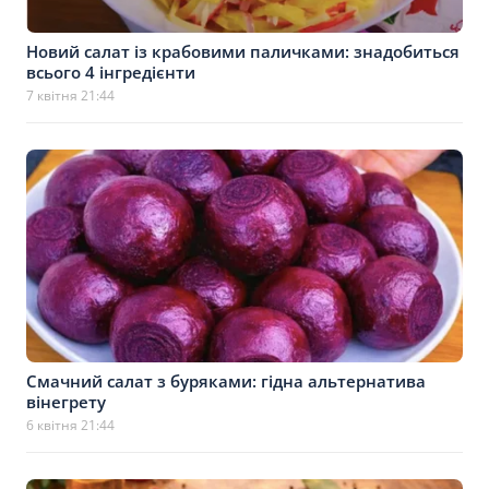
Новий салат із крабовими паличками: знадобиться
всього 4 інгредієнти
7 квітня 21:44
Смачний салат з буряками: гідна альтернатива
вінегрету
6 квітня 21:44