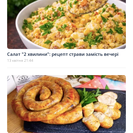
Салат "2 хвилини": рецепт страви замість вечері
13 квітня 21:44