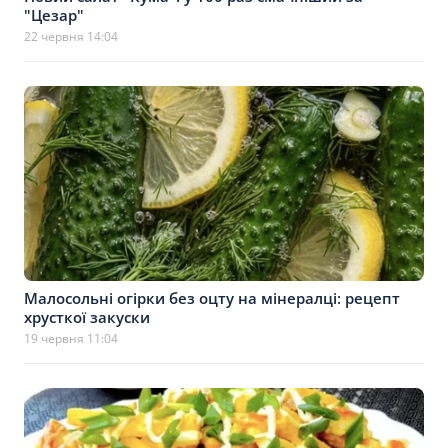
"Цезар"
22 червня 14:04
Малосольні огірки без оцту на мінералці: рецепт
хрусткої закуски
19 червня 11:04