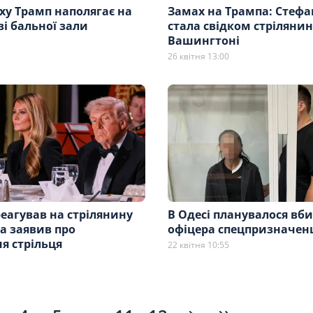
ху Трамп наполягає на
Замах на Трампа: Стеф
і бальної зали
стала свідком стрілянин
Вашингтоні
26 квітня 13:00
еагував на стрілянину
В Одесі планувалося вб
та заявив про
офіцера спецпризначен
я стрільця
22 квітня 10:55