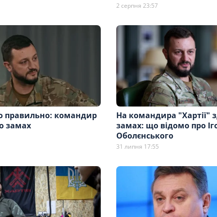
2 серпня 23:57
о правильно: командир
На командира "Хартії" 
ро замах
замах: що відомо про Іг
Оболєнського
31 липня 17:55