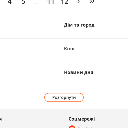
4
5
…
11
12
Дім та город
Кіно
Новини дня
Розгорнути
я
Соцмережі