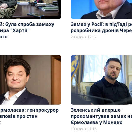
: була спроба замаху
Замах у Росії: в під'їзді
ра "Хартії"
розробника дронів Чере
ого
29 липня 12:32
Єрмолаєва: генпрокурор
Зеленський вперше
повів про стан
прокоментував замах н
х
Єрмолаєва у Монако
10 липня 01:16