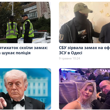
ятихаток скоїли замах:
СБУ зірвала замах на о
 шукає поліція
ЗСУ в Одесі
7
9 травня 10:24