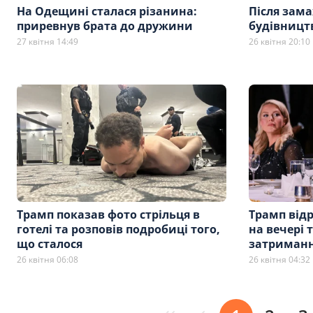
На Одещині сталася різанина:
Після зама
приревнув брата до дружини
будівництв
27 квітня 14:49
26 квітня 20:10
Трамп показав фото стрільця в
Трамп відр
готелі та розповів подробиці того,
на вечері 
що сталося
затриманн
26 квітня 06:08
26 квітня 04:32