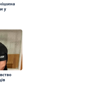
анішина
и у
ивство
ців