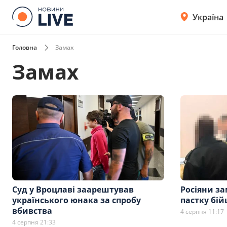
Україна
Головна
Замах
Замах
Суд у Вроцлаві заарештував
Росіяни з
українського юнака за спробу
пастку бій
вбивства
4 серпня 11:17
4 серпня 21:33