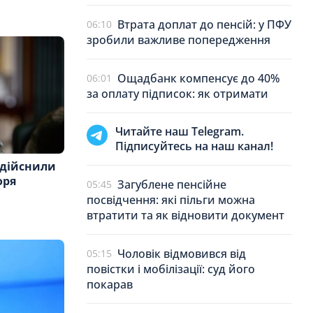
Втрата доплат до пенсій: у ПФУ
06:10
зробили важливе попередження
Ощадбанк компенсує до 40%
06:01
за оплату підписок: як отримати
Читайте наш Telegram.
Підписуйтесь на наш канал!
здійснили
оря
Загублене пенсійне
05:45
посвідчення: які пільги можна
втратити та як відновити документ
Чоловік відмовився від
05:15
повістки і мобілізації: суд його
покарав