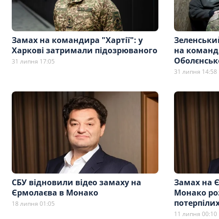
Замах на командира "Хартії": у
Зеленський
Харкові затримали підозрюваного
на команди
Оболєнськ
31 липня 17:05
31 липня 14:58
СБУ відновили відео замаху на
Замах на 
Єрмолаєва в Монако
Монако роз
потерпіли
18 липня 01:05
11 липня 00:10