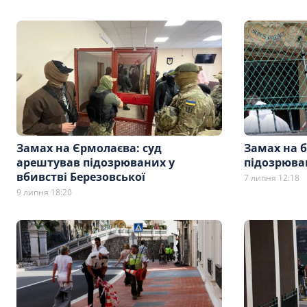
Замах на Єрмолаєва: суд
Замах на 
арештував підозрюваних у
підозрюва
вбивстві Березовської
7 липня 12:18
9 липня 18:20