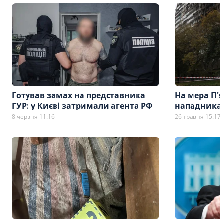
Готував замах на представника
На мера П'
ГУР: у Києві затримали агента РФ
нападника
8 червня 11:16
26 травня 15:1