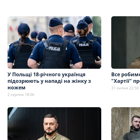
У Польщі 18-річного українця
Все робим
підозрюють у нападі на жінку з
"Хартії" п
ножем
31 липня 22:58
2 серпня 18:06