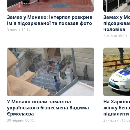
Замах у Монако: Інтерпол розкрив
Замах у М
ім'я підозрюваної та показав фото
підозрюва
чоловіка
3 липня 13:14
3 липня 08:10
У Монако скоїли замах на
На Харків
українського бізнесмена Вадима
жінку бен
Єрмолаєва
підпалити
30 червня 00:15
27 червня 16:0