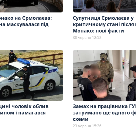
онако на Єрмолаєва:
Супутниця Єрмолаєва у
на маскувалася під
критичному стані після 
Монако: нові факти
30 червня 12:52
щині чоловік облив
Замах на працівника ГУ
зином і намагався
затримано ще одного ф
схеми
2
23 червня 15:26