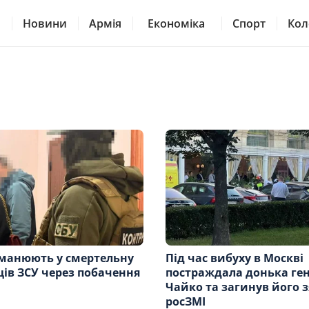
Новини
Армія
Економіка
Спорт
Кол
аманюють у смертельну
Під час вибуху в Москві
ців ЗСУ через побачення
постраждала донька ге
Чайко та загинув його з
росЗМІ