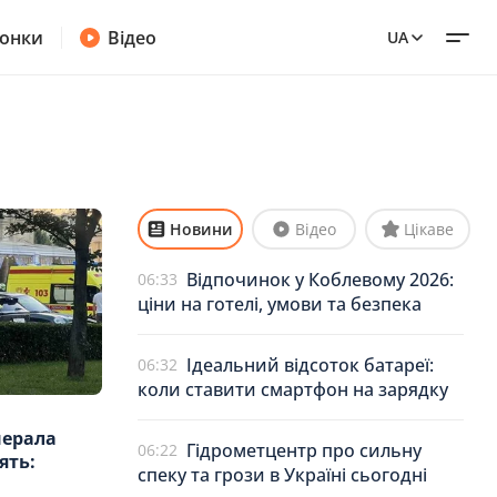
онки
Відео
UA
Новини
Відео
Цікаве
Відпочинок у Коблевому 2026:
06:33
ціни на готелі, умови та безпека
Ідеальний відсоток батареї:
06:32
коли ставити смартфон на зарядку
нерала
Гідрометцентр про сильну
06:22
ять:
спеку та грози в Україні сьогодні