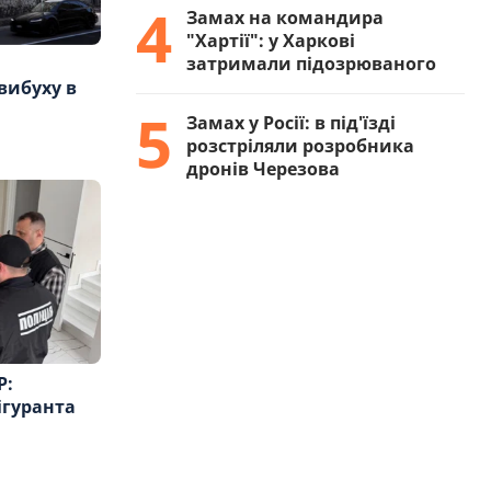
4
Замах на командира
"Хартії": у Харкові
затримали підозрюваного
вибуху в
5
Замах у Росії: в під'їзді
розстріляли розробника
дронів Черезова
Р:
ігуранта