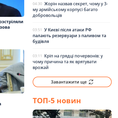
Жорін назвав секрет, чому у 3-
04:30
му армійському корпусі багато
добровольців
 розстріляли
зова
У Києві після атаки РФ
03:51
палають резервуари з паливом та
будівля
Кріп на грядці почервонів: у
03:11
чому причина та як врятувати
врожай
Завантажити ще
ТОП-5 новин
а