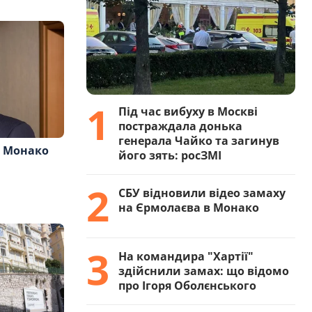
1
Під час вибуху в Москві
постраждала донька
генерала Чайко та загинув
в Монако
його зять: росЗМІ
2
СБУ відновили відео замаху
на Єрмолаєва в Монако
3
На командира "Хартії"
здійснили замах: що відомо
про Ігоря Оболєнського