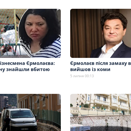
бізнесмена Єрмолаєва:
Єрмолаєв після замаху 
ну знайшли вбитою
вийшов із коми
5 липня 00:13