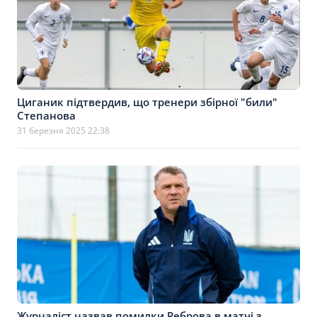
Циганик підтвердив, що тренери збірної "били"
Степанова
31 березня 2025 22:38
Журналіст назвав помилки Реброва в матчі з