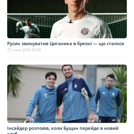
Русин звинуватив Циганика в брехні — що сталося
27 січня 2025 23:39
Інсайдер розповів, коли Бущан перейде в новий
клуб