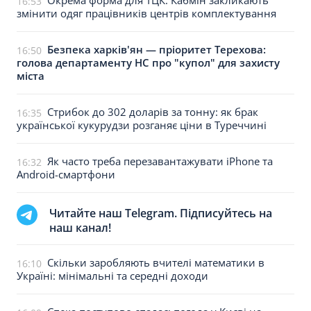
Окрема форма для ТЦК: Кабмін закликають
16:53
змінити одяг працівників центрів комплектування
Безпека харків'ян — пріоритет Терехова:
16:50
голова департаменту НС про "купол" для захисту
міста
Стрибок до 302 доларів за тонну: як брак
16:35
української кукурудзи розганяє ціни в Туреччині
Як часто треба перезавантажувати iPhone та
16:32
Android-смартфони
Читайте наш Telegram. Підписуйтесь на
наш канал!
Скільки заробляють вчителі математики в
16:10
Україні: мінімальні та середні доходи