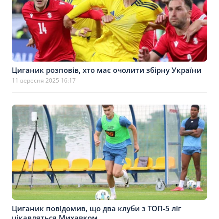
Циганик розповів, хто має очолити збірну України
11 вересня 2025 16:17
Циганик повідомив, що два клуби з ТОП-5 ліг
цікавляться Михавком