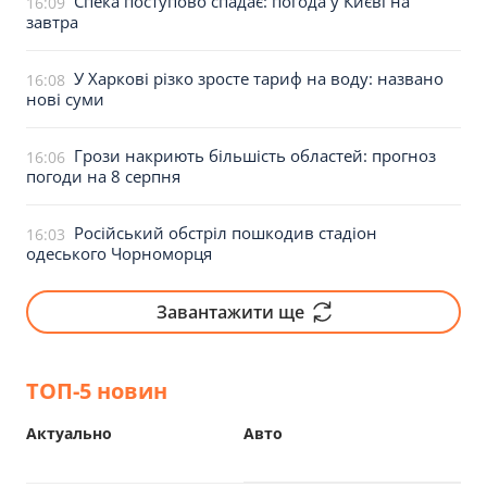
Спека поступово спадає: погода у Києві на
16:09
завтра
У Харкові різко зросте тариф на воду: названо
16:08
нові суми
Грози накриють більшість областей: прогноз
16:06
погоди на 8 серпня
Російський обстріл пошкодив стадіон
16:03
одеського Чорноморця
Завантажити ще
ТОП-5 новин
Актуально
Авто