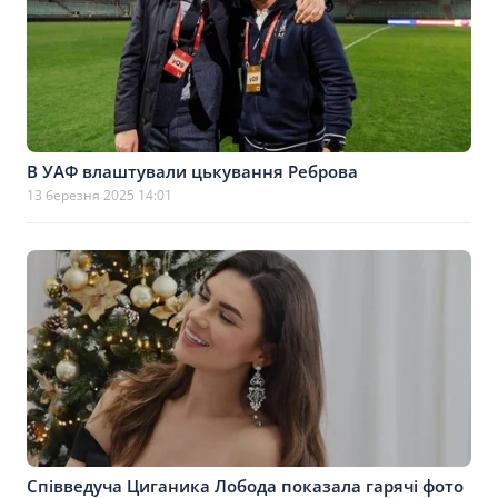
В УАФ влаштували цькування Реброва
13 березня 2025 14:01
Співведуча Циганика Лобода показала гарячі фото