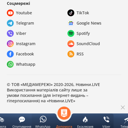
Соцмережі
Youtube
TikTok
Telegram
Google News
Viber
Spotify
Instagram
SoundCloud
Facebook
RSS
Whatsapp
© ТОВ «МЕДІАМЕРЕЖІ» 2020-2026, Новини.LIVE
Використання матеріалів сайту лише за
умови посилання (для інтернет-видань –
гіперпосилання) на «Новини.LIVE»
люта
Опитування
WhatsApp
Ексклюзив
Viber
Tele
Допомога