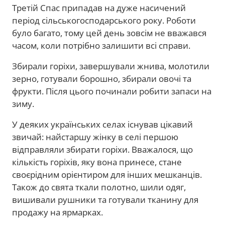
Третій Спас припадав на дуже насичений
період сільськогосподарського року. Роботи
було багато, тому цей день зовсім не вважався
часом, коли потрібно залишити всі справи.
Збирали горіхи, завершували жнива, молотили
зерно, готували борошно, збирали овочі та
фрукти. Після цього починали робити запаси на
зиму.
У деяких українських селах існував цікавий
звичай: найстаршу жінку в селі першою
відправляли збирати горіхи. Вважалося, що
кількість горіхів, яку вона принесе, стане
своєрідним орієнтиром для інших мешканців.
Також до свята ткали полотно, шили одяг,
вишивали рушники та готували тканину для
продажу на ярмарках.