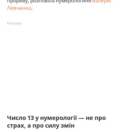
прориву, розповіла нумерологиня
Валерія
Левченко
.
Реклама
Число 13 у нумерології — не про
страх, а про силу змін