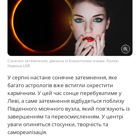
Сонячне затемнення, дівчина із блакитними очима. Колаж:
Новини.LIVE
У серпні настане сонячне затемнення, яке
багато астрологів вже встигли охрестити
кармічним. У цей час сонце перебуватиме у
Леві, а саме затемнення відбудеться поблизу
Південного місячного вузла, який пов'язують із
завершенням та переосмисленням. У центрі
уваги опиняться стосунки, творчість та
самореалізація.