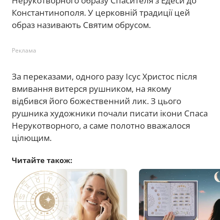
Нерукотворного образу Спасителя з Едеси до
Константинополя. У церковній традиції цей
образ називають Святим обрусом.
Реклама
За переказами, одного разу Ісус Христос після
вмивання витерся рушником, на якому
відбився його божественний лик. З цього
рушника художники почали писати ікони Спаса
Нерукотворного, а саме полотно вважалося
цілющим.
Читайте також: