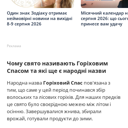
Один знак Зодіаку отримає
Місячний календар н
неймовірні новини на вихідні
серпня 2026: що сьог
8-9 серпня 2026
принесе вам удачу
Реклама
Чому свято називають Горіховим
Спасом та які ще є народні назви
Народна назва
Горіховий Спас
пов'язана з
тим, що саме у цей період починався збір
волоських та лісових горіхів. Для наших предків
це свято було своєрідною межею між літом і
осінню. Завершувалися жнива, збирали
врожай, готували продукти до зими.