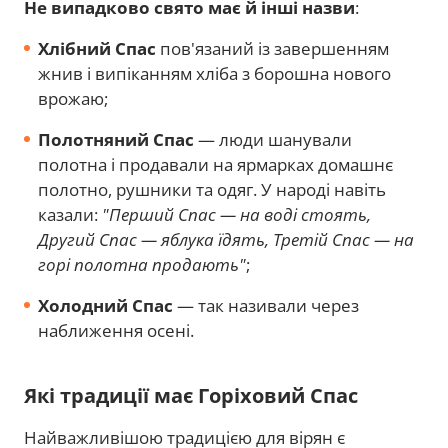
Не випадково свято має й інші назви
:
Хлібний Спас
пов'язаний із завершенням
жнив і випіканням хліба з борошна нового
врожаю;
Полотняний Спас
— люди шанували
полотна і продавали на ярмарках домашнє
полотно, рушники та одяг. У народі навіть
казали:
"Перший Спас — на воді стоять,
Другий Спас — яблука їдять, Третій Спас — на
горі полотна продають"
;
Холодний Спас
— так називали через
наближення осені.
Які традиції має Горіховий Спас
Найважливішою традицією для вірян є