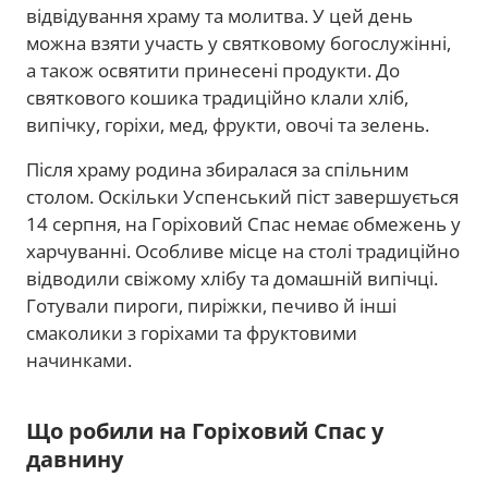
відвідування храму та молитва. У цей день
можна взяти участь у святковому богослужінні,
а також освятити принесені продукти. До
святкового кошика традиційно клали хліб,
випічку, горіхи, мед, фрукти, овочі та зелень.
Після храму родина збиралася за спільним
столом. Оскільки Успенський піст завершується
14 серпня, на Горіховий Спас немає обмежень у
харчуванні. Особливе місце на столі традиційно
відводили свіжому хлібу та домашній випічці.
Готували пироги, пиріжки, печиво й інші
смаколики з горіхами та фруктовими
начинками.
Що робили на Горіховий Спас у
давнину