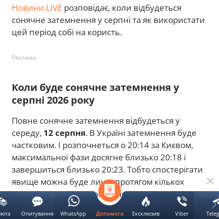
Новини.LIVE
розповідає, коли відбудеться
сонячне затемнення у серпні та як використати
цей період собі на користь.
Реклама
Коли буде сонячне затемнення у
серпні 2026 року
Повне сонячне затемнення відбудеться у
середу,
12 серпня
. В Україні затемнення буде
частковим. І розпочнеться о 20:14 за Києвом,
максимальної фази досягне близько 20:18 і
завершиться близько 20:23. Тобто спостерігати
явище можна буде лише протягом кількох
хвилин перед заходом Сонця.
люта
Опитування
WhatsApp
Ексклюзив
Viber
Tele
Допомога