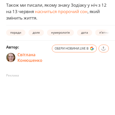
Також ми писали,
якому знаку Зодіаку у ніч з 12
на 13 червня
насниться пророчий сон
, який
змінить життя.
поради
доля
нумерологія
дата
п'ятниця 
Автор:
ОБЕРИ НОВИНИ.LIVE В
Світлана
Конюшенко
Реклама