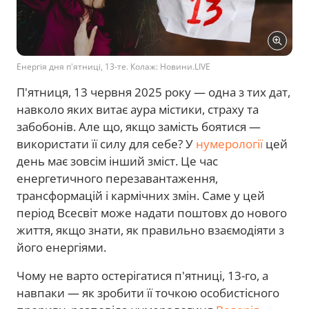
Енергія дня п'ятниці, 13-те. Колаж: Новини.LIVE
П'ятниця, 13 червня 2025 року — одна з тих дат,
навколо яких витає аура містики, страху та
забобонів. Але що, якщо замість боятися —
використати її силу для себе? У
нумерології
цей
день має зовсім інший зміст. Це час
енергетичного перезавантаження,
трансформацій і кармічних змін. Саме у цей
період Всесвіт може надати поштовх до нового
життя, якщо знати, як правильно взаємодіяти з
його енергіями.
Чому не варто остерігатися п'ятниці, 13-го, а
навпаки — як зробити її точкою особистісного