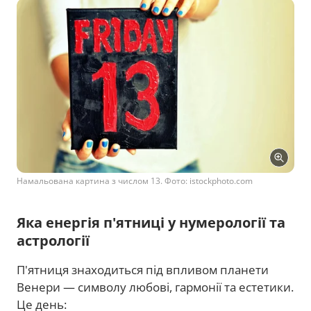
Намальована картина з числом 13. Фото: istockphoto.com
Яка енергія п'ятниці у нумерології та
астрології
П'ятниця знаходиться під впливом планети
Венери — символу любові, гармонії та естетики.
Це день: