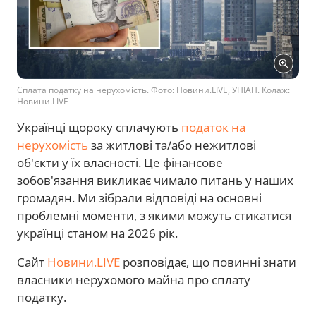
Сплата податку на нерухомість. Фото: Новини.LIVE, УНІАН. Колаж:
Новини.LIVE
Українці щороку сплачують
податок на
нерухомість
за житлові та/або нежитлові
об'єкти у їх власності. Це фінансове
зобов'язання викликає чимало питань у наших
громадян. Ми зібрали відповіді на основні
проблемні моменти, з якими можуть стикатися
українці станом на 2026 рік.
Сайт
Новини.LIVE
розповідає, що повинні знати
власники нерухомого майна про сплату
податку.