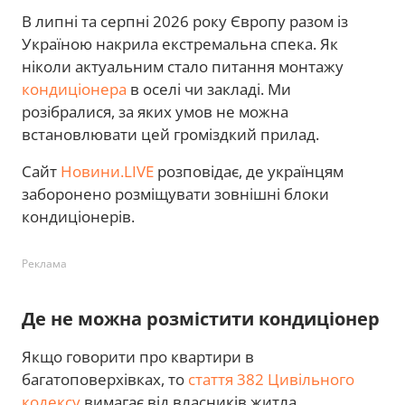
В липні та серпні 2026 року Європу разом із
Україною накрила екстремальна спека. Як
ніколи актуальним стало питання монтажу
кондиціонера
в оселі чи закладі. Ми
розібралися, за яких умов не можна
встановлювати цей громіздкий прилад.
Сайт
Новини.LIVE
розповідає, де українцям
заборонено розміщувати зовнішні блоки
кондиціонерів.
Реклама
Де не можна розмістити кондиціонер
Якщо говорити про квартири в
багатоповерхівках, то
стаття 382 Цивільного
кодексу
вимагає від власників житла