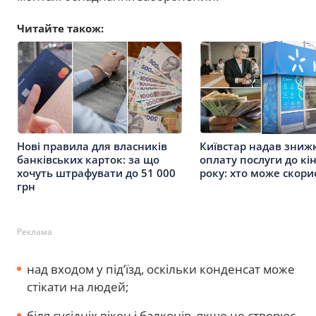
Читайте також:
Нові правила для власників
Київстар надав зниж
банківських карток: за що
оплату послуги до кі
хочуть штрафувати до 51 000
року: хто може скори
грн
Реклама
над входом у під’їзд, оскільки конденсат може
стікати на людей;
біля сусідніх вікон і балконів, якщо це створює