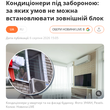
Кондиціонери під забороною:
за яких умов не можна
встановлювати зовнішній блок
UA
RU
ОБЕРИ НОВИНИ.LIVE В
Дата публікації:
6 серпня 2026 15:05
Кондиціонери у квартирі та на фасаді будинку. Фото: УНІАН, Pexels.
Колаж: Новини.LIVE