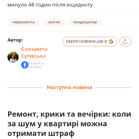
минуло 48 годин після інциденту.
нерухомість
житло
кондиціонер
Автор:
ОБЕРИ НОВИНИ.LIVE В
Єлизавета
Супівська
Слідкуй за
автором
Наступна новина
Ремонт, крики та вечірки: коли
за шум у квартирі можна
отримати штраф