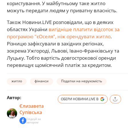
користування. У майбутньому таке житло
можуть передати людям у приватну власність.
Також Новини.LIVE розповідали, що в деяких
областях України
вигідніше платити відсоток за
програмою "єОселя", ніж орендувати житло
.
Різницю зафіксували в західних регіонах,
зокрема Ужгороді, Львові, Івано-Франківську та
Луцьку. Тобто вартість довгострокової оренди
перевищує щомісячний платіж за кредитом.
житло
фінанси
Податки на нерухомість
Автор:
ОБЕРИ НОВИНИ.LIVE В
Єлизавета
Супівська
Слідкуй за
автором