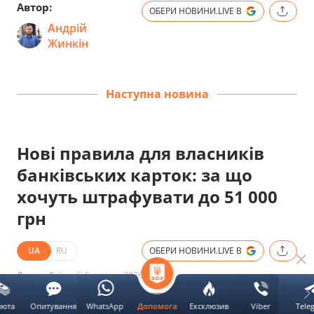
Автор:
ОБЕРИ НОВИНИ.LIVE В
Андрій
Жинкін
Наступна новина
Нові правила для власників
банківських карток: за що
хочуть штрафувати до 51 000
грн
UA
RU
ОБЕРИ НОВИНИ.LIVE В
Дата публікації:
6 серпня 2026 13:17
люта
Опитування
WhatsApp
Ексклюзив
Viber
Tele
Допомога