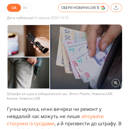
UA
RU
ОБЕРИ НОВИНИ.LIVE В
Дата публікації:
6 серпня 2026 14:10
Штрафи за шум в заборонений час. Фото: Pexels, Новини.LIVE.
Колаж: Новини.LIVE
Гучна музика, нічні вечірки чи ремонт у
невдалий час можуть не лише
зіпсувати
стосунки із сусідами
, а й призвести до штрафу. В