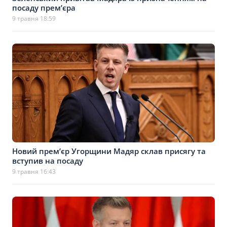
посаду прем’єра
9 травня 18:59
Новий премʼєр Угорщини Мадяр склав присягу та
вступив на посаду
9 травня 16:43