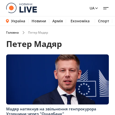
UA
Україна
Новини
Армія
Економіка
Спорт
Головна
Петер Мадяр
Петер Мадяр
Мадяр натякнув на звільнення генпрокурора
Угорщини через "Ощадбанк"