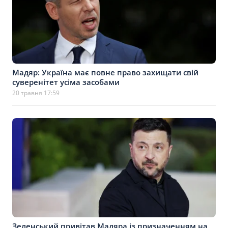
Мадяр: Україна має повне право захищати свій
суверенітет усіма засобами
20 травня 17:59
Зеленський привітав Мадяра із призначенням на