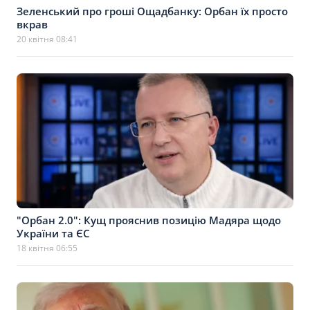
Зеленський про гроші Ощадбанку: Орбан їх просто
вкрав
20 квітня 08:41
"Орбан 2.0": Кущ прояснив позицію Мадяра щодо
України та ЄС
18 квітня 06:55