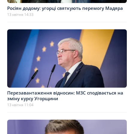
Росіян додому: угорці святкують перемогу Мадяра
13 квітня 14:33
Перезавантаження відносин: МЗС сподівається на
зміну курсу Угорщини
13 квітня 11:04