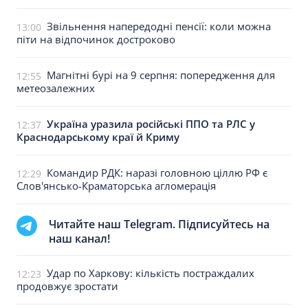
Звільнення напередодні пенсії: коли можна
13:00
піти на відпочинок достроково
Магнітні бурі на 9 серпня: попередження для
12:55
метеозалежних
Україна уразила російські ППО та РЛС у
12:37
Краснодарському краї й Криму
Командир РДК: наразі головною ціллю РФ є
12:29
Слов'янсько-Краматорська агломерація
Читайте наш Telegram. Підписуйтесь на
наш канал!
Удар по Харкову: кількість постраждалих
12:23
продовжує зростати