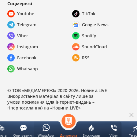
Соцмережі
Youtube
TikTok
Telegram
Google News
Viber
Spotify
Instagram
SoundCloud
Facebook
RSS
Whatsapp
© ТОВ «МЕДІАМЕРЕЖІ» 2020-2026, Новини.LIVE
Використання матеріалів сайту лише за
умови посилання (для інтернет-видань –
гіперпосилання) на «Новини.LIVE»
люта
Опитування
WhatsApp
Ексклюзив
Viber
Tele
Допомога