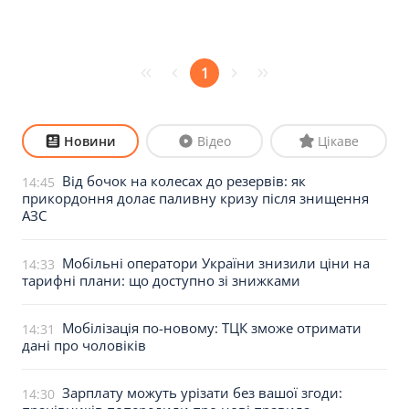
1
Новини
Відео
Цікаве
Від бочок на колесах до резервів: як
14:45
прикордоння долає паливну кризу після знищення
АЗС
Мобільні оператори України знизили ціни на
14:33
тарифні плани: що доступно зі знижками
Мобілізація по-новому: ТЦК зможе отримати
14:31
дані про чоловіків
Зарплату можуть урізати без вашої згоди:
14:30