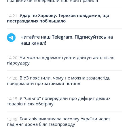
працівників попередили про нові правила
Удар по Харкову: Терехов повідомив, що
14:21
постраждалих побільшало
Читайте наш Telegram. Підписуйтесь на
наш канал!
Чи можна відремонтувати двигун авто після
14:20
гідроудару
В УЗ пояснили, чому не можна заздалегідь
14:20
повідомляти про затримки потягів
У "Сільпо" попередили про дефіцит деяких
14:15
товарів після обстрілу
Болгарія викликала посолку України через
13:49
падіння дрона біля газопроводу