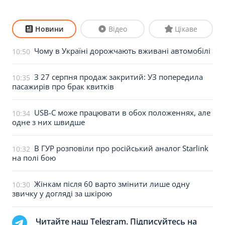
Новини
Відео
Цікаве
Чому в Україні дорожчають вживані автомобілі
10:50
З 27 серпня продаж закритий: УЗ попередила
10:35
пасажирів про брак квитків
USB-C може працювати в обох положеннях, але
10:34
одне з них швидше
В ГУР розповіли про російський аналог Starlink
10:32
на полі бою
Жінкам після 60 варто змінити лише одну
10:30
звичку у догляді за шкірою
Читайте наш Telegram. Підписуйтесь на