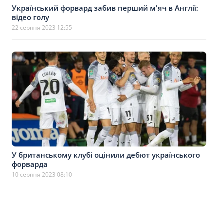
Український форвард забив перший м'яч в Англії:
відео голу
22 серпня 2023 12:55
У британському клубі оцінили дебют українського
форварда
10 серпня 2023 08:10