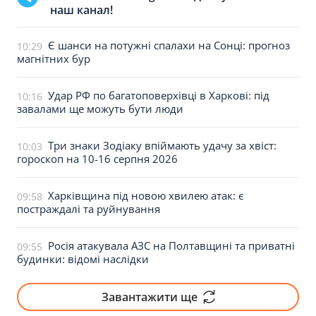
наш канал!
Є шанси на потужні спалахи на Сонці: прогноз
10:29
магнітних бур
Удар РФ по багатоповерхівці в Харкові: під
10:16
завалами ще можуть бути люди
Три знаки Зодіаку впіймають удачу за хвіст:
10:03
гороскоп на 10-16 серпня 2026
Харківщина під новою хвилею атак: є
09:58
постраждалі та руйнування
Росія атакувала АЗС на Полтавщині та приватні
09:55
будинки: відомі наслідки
Завантажити ще