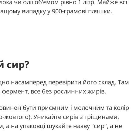
ка чи олії об'ємом рівно 1 літр. Майже всі
ращому випадку у 900-грамові пляшки.
й сир?
дно насамперед перевірити його склад. Там
, фермент, все без рослинних жирів.
повинен бути приємним і молочним та колір
ло-жовтого). Уникайте сирів з тріщинами,
 а на упаковці шукайте назву "сир", а не