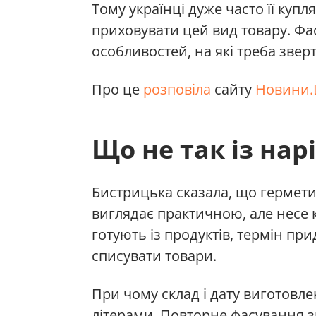
Тому українці дуже часто її куп
приховувати цей вид товару. Фа
особливостей, на які треба звер
Про це
розповіла
сайту
Новини.
Що не так із на
Бистрицька сказала, що гермети
виглядає практичною, але несе 
готують із продуктів, термін пр
списувати товари.
При чому склад і дату виготовл
літерами. Повторне фасування 