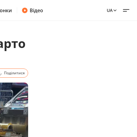
онки
Відео
UA
арто
Поділитися