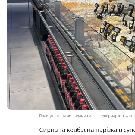
Полиця з різними видами сирів в супермаркеті. Фото
Сирна та ковбасна нарізка в су