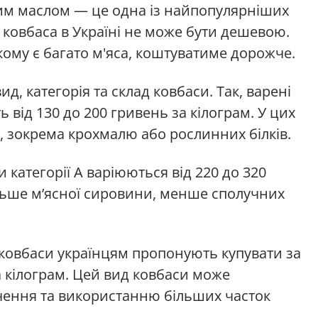
им маслом — це одна із найпопулярніших
на ковбаса в Україні не може бути дешевою.
кому є багато м'яса, коштуватиме дорожче.
д, категорія та склад ковбаси. Так, варені
ть від 130 до 200 гривень за кілограм. У цих
и, зокрема крохмалю або рослинних білків.
 категорії А варіюються від 220 до 320
більше м’ясної сировини, менше сполучних
 ковбаси українцям пропонують купувати за
а кілограм. Цей вид ковбаси може
чення та використанню більших часток