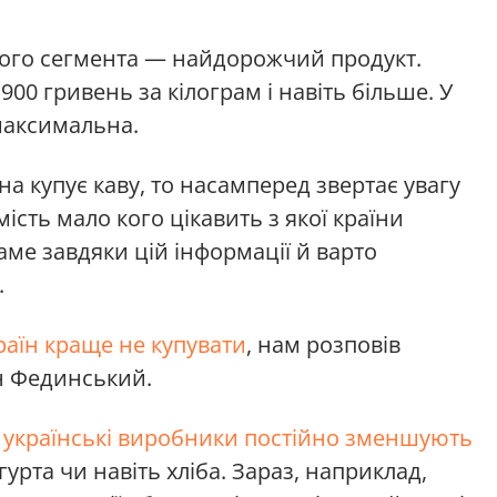
ого сегмента — найдорожчий продукт.
900 гривень за кілограм і навіть більше. У
 максимальна.
а купує каву, то насамперед звертає увагу
мість мало кого цікавить з якої країни
аме завдяки цій інформації й варто
.
країн краще не купувати
, нам розповів
ан Фединський.
 українські виробники постійно зменшують
гурта чи навіть хліба. Зараз, наприклад,