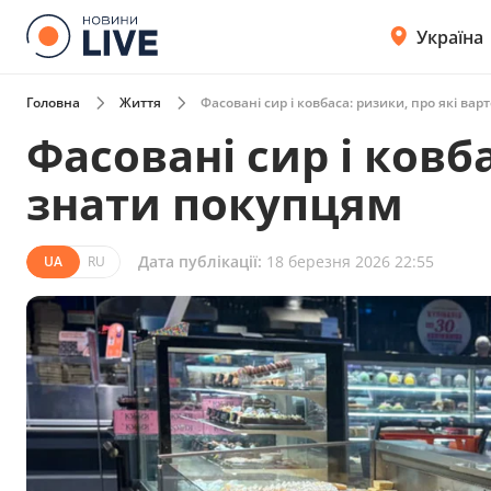
Україна
Головна
Життя
Фасовані сир і ковбаса: ризики, про які ва
Фасовані сир і ковб
знати покупцям
Дата публікації:
18 березня 2026 22:55
UA
RU