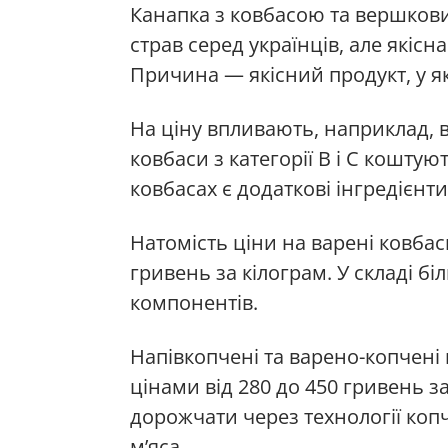
Канапка з ковбасою та вершков
страв серед українців, але якіс
Причина — якісний продукт, у я
На ціну впливають, наприклад, ви
ковбаси з категорії В і С коштую
ковбасах є додаткові інгредієнт
Натомість ціни на варені ковбаси
гривень за кілограм. У складі 
компонентів.
Напівкопчені та варено-копчені
цінами від 280 до 450 гривень з
дорожчати через технології коп
м’яса.