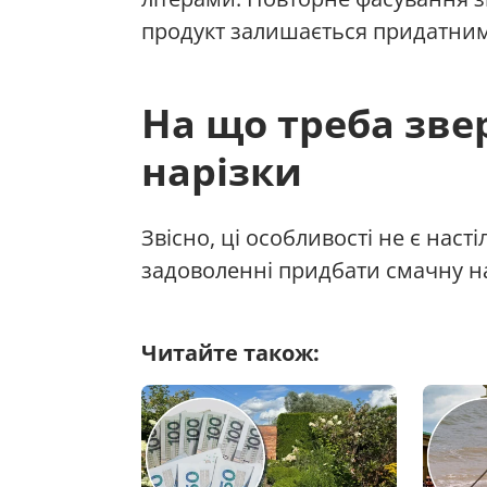
продукт залишається придатни
На що треба звер
нарізки
Звісно, ці особливості не є нас
задоволенні придбати смачну на
Читайте також: