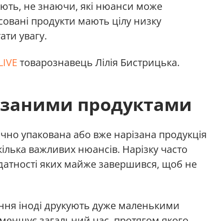
ляють, не знаючи, які нюанси може
совані продукти мають цілу низку
тати увагу.
LIVE
товарознавець Лілія Бистрицька.
різаними продуктами
чно упакована або вже нарізана продукція
кілька важливих нюансів. Нарізку часто
идатності яких майже завершився, щоб не
ення іноді друкують дуже маленькими
зменшує загальний час, протягом якого