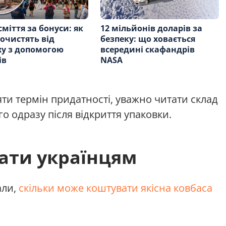
сміття за бонуси: як
12 мільйонів доларів за
 очистять від
безпеку: що ховається
у з допомогою
всередині скафандрів
ів
NASA
ти термін придатності, уважно читати склад
го одразу після відкриття упаковки.
ати українцям
али,
скільки може коштувати якісна ковбаса