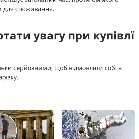
м для споживання.
тати увагу при купівлї
тільки серйозними, щоб відмовляти собі в
різку.