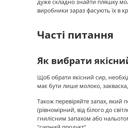
дуже складно знайти пляшку моло
виробники зараз фасують їх в к
Часті питання
Як вибрати якісни
Щоб обрати якісний сир, необхі
має бути лише молоко, закваска
Також перевіряйте запах, який 
(рівномірний, від білого до світ
гнилісним запахом або нальотом,
"сирний продукт".