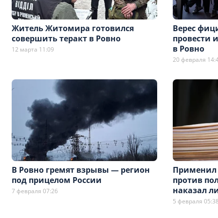
Житель Житомира готовился
Верес фиц
совершить теракт в Ровно
провести и
в Ровно
12 марта 11:09
20 февраля 14:
В Ровно гремят взрывы — регион
Применил 
под прицелом России
против по
наказал ли
7 февраля 07:26
5 февраля 05:3