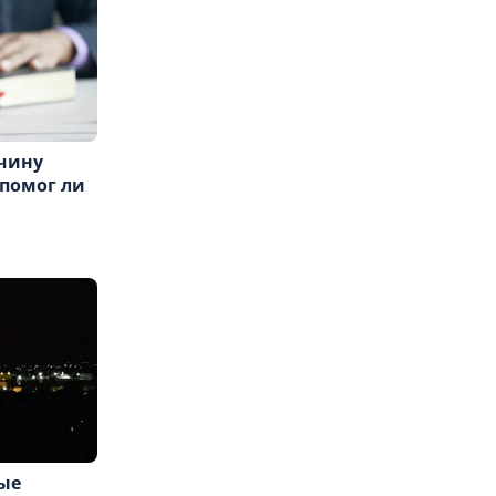
чину
 помог ли
вые