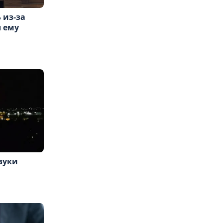
 из-за
л ему
вуки