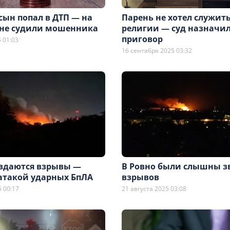
сын попал в ДТП — на
Парень не хотел служить
не судили мошенника
религии — суд назначи
приговор
 01:03
16 сентября 2025 03:32
аздаются взрывы —
В Ровно были слышны з
 атакой ударных БпЛА
взрывов
 00:17
21 августа 2025 03:08