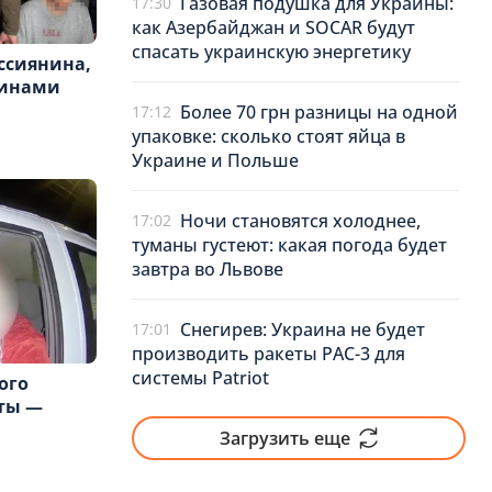
Газовая подушка для Украины:
17:30
как Азербайджан и SOCAR будут
спасать украинскую энергетику
ссиянина,
оинами
Более 70 грн разницы на одной
17:12
упаковке: сколько стоят яйца в
Украине и Польше
Ночи становятся холоднее,
17:02
туманы густеют: какая погода будет
завтра во Львове
Снегирев: Украина не будет
17:01
производить ракеты PAC-3 для
системы Patriot
ого
нты —
Загрузить еще