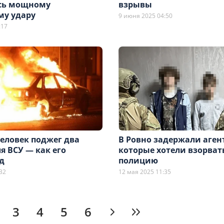
сь мощному
взрывы
му удару
9 июня 2025 04:50
:17
еловек поджег два
В Ровно задержали аген
я ВСУ — как его
которые хотели взорват
д
полицию
32
12 мая 2025 11:35
3
4
5
6