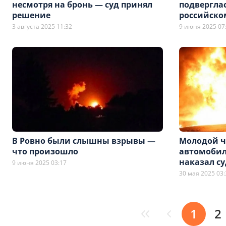
несмотря на бронь — суд принял
подвергла
решение
российско
3 августа 2025 11:32
9 июня 2025 07
В Ровно были слышны взрывы —
Молодой ч
что произошло
автомобил
наказал су
9 июня 2025 03:17
30 мая 2025 03:
1
2