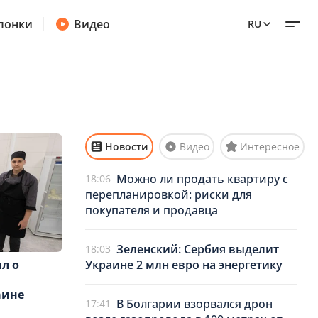
лонки
Видео
RU
Новости
Видео
Интересное
Можно ли продать квартиру с
18:06
перепланировкой: риски для
покупателя и продавца
Зеленский: Сербия выделит
18:03
Украине 2 млн евро на энергетику
л о
аине
В Болгарии взорвался дрон
17:41