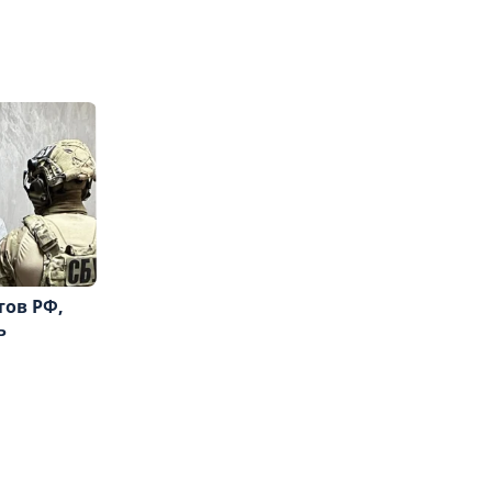
тов РФ,
ь