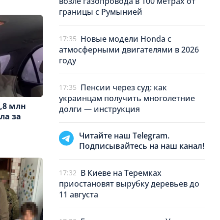
возле газопровода в 100 метрах от
границы с Румынией
Новые модели Honda с
17:35
атмосферными двигателями в 2026
году
Пенсии через суд: как
17:35
украинцам получить многолетние
,8 млн
долги — инструкция
ла за
Читайте наш Telegram.
Подписывайтесь на наш канал!
В Киеве на Теремках
17:32
приостановят вырубку деревьев до
11 августа