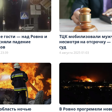
е гости — над Ровно и
ТЦК мобилизовали муж
сняли падение
несмотря на отсрочку —
ов
суд
 23:39
4 августа 2025 01:03
 область ночью
В Ровно прогремели но