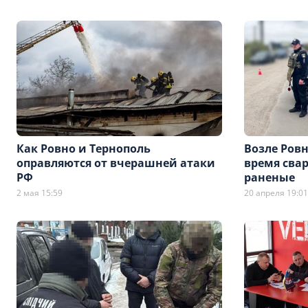
Как Ровно и Тернополь
Возле Ровн
оправляются от вчерашней атаки
время свар
РФ
раненые
2 мая 15:59
20 апреля 19:01