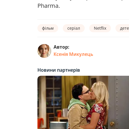
Pharma.
фільм
серіал
Netflix
дете
Автор:
Ксенія Микулець