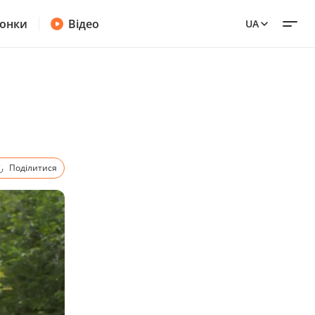
онки
Відео
UA
Поділитися