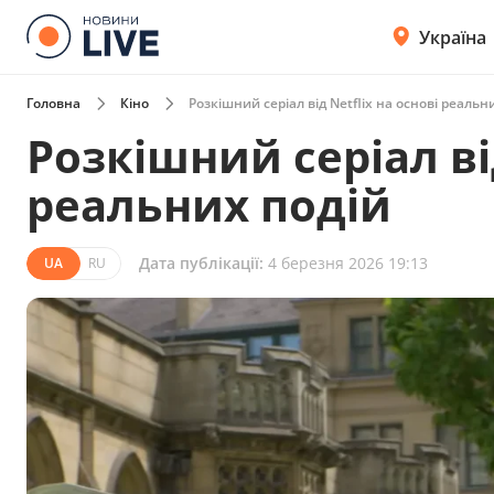
Україна
Головна
Кіно
Розкішний серіал від Netflix на основі реальн
Розкішний серіал від
реальних подій
Дата публікації:
4 березня 2026 19:13
UA
RU