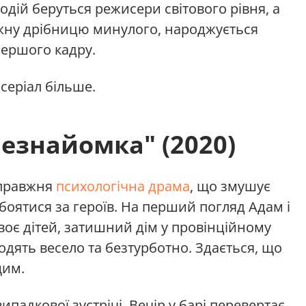
одій беруться режисери світового рівня, а
жну дрібницю минулого, народжується
 першого кадру.
серіал більше.
Незнайомка" (2020)
справжня
психологічна драма
, що змушує
 боятися за героїв. На перший погляд Адам і
воє дітей, затишний дім у провінційному
ходять весело та безтурботно. Здається, що
щим.
випадкової зустрічі. Вечір у барі перевертає