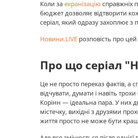
Коли за
екранізацію
справжніх п
бюджет дозволяє відтворити ко
серіал, який одразу захоплює з
Новини.LIVE
розповість про цей 
Про що серіал "
Це не просто переказ фактів, а 
відчувати, думати і навіть трохи
Корінн — ідеальна пара. У них д
містечку, вихідні з друзями про
життя просто не може бути кра
Але все змінюється після однієї 