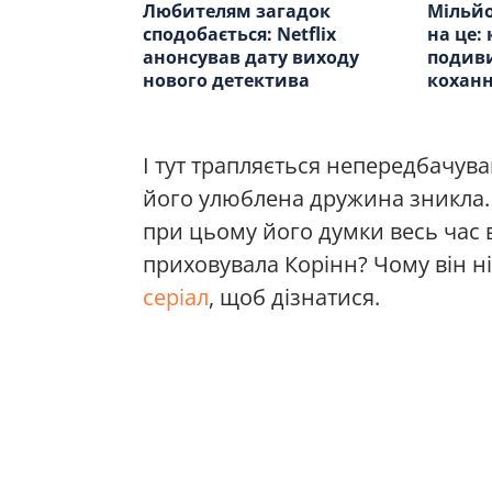
Любителям загадок
Мільйо
сподобається: Netflix
на це:
анонсував дату виходу
подиви
нового детектива
коханн
І тут трапляється непередбачув
його улюблена дружина зникла. 
при цьому його думки весь час 
приховувала Корінн? Чому він ні
серіал
, щоб дізнатися.