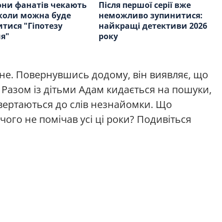
ни фанатів чекають
Після першої серії вже
 коли можна буде
неможливо зупинитися:
тися "Гіпотезу
найкращі детективи 2026
я"
року
ане. Повернувшись додому, він виявляє, що
Разом із дітьми Адам кидається на пошуки,
вертаються до слів незнайомки. Що
чого не помічав усі ці роки? Подивіться