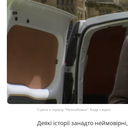
Сцена з серіалу "Незнайомка". Кадр з відео
Деякі історії занадто неймовірн