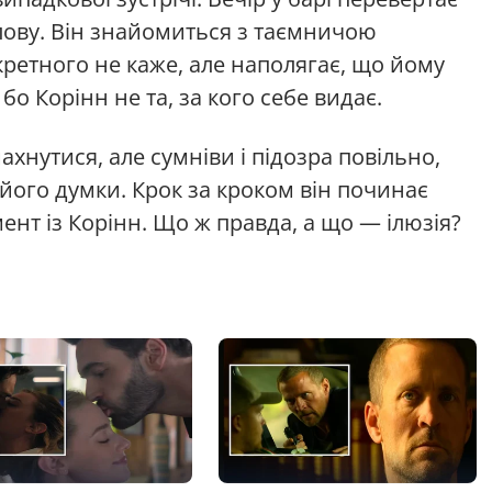
олову. Він знайомиться з таємничою
ретного не каже, але наполягає, що йому
о Корінн не та, за кого себе видає.
хнутися, але сумніви і підозра повільно,
його думки. Крок за кроком він починає
нт із Корінн. Що ж правда, а що — ілюзія?