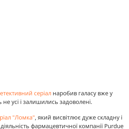
етективний серіал
наробив галасу вже у
 не усі і залишились задоволені.
ріал "Ломка"
, який висвітлює дуже складну і
о діяльність фармацевтичної компанії Purdue