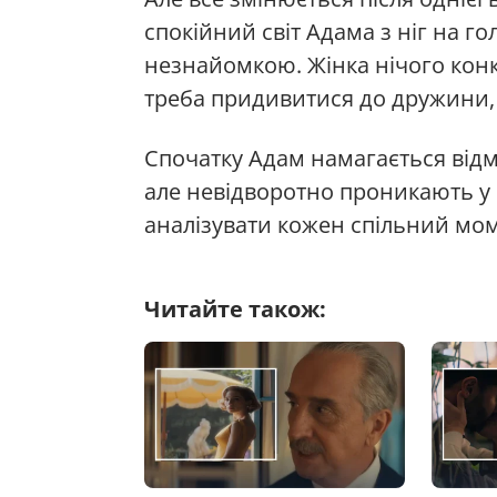
спокійний світ Адама з ніг на г
незнайомкою. Жінка нічого конк
треба придивитися до дружини, б
Спочатку Адам намагається відма
але невідворотно проникають у 
аналізувати кожен спільний моме
Читайте також: