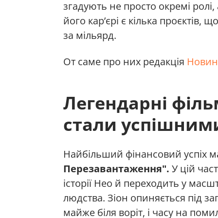
згадують не просто окремі ролі, а
його кар’єрі є кілька проєктів, щ
за мільярд.
От саме про них редакція
Новин
Легендарні філь
стали успішними
Найбільший фінансовий успіх м
Перезавантаження".
У цій час
історії Нео й переходить у мас
людства. Зіон опиняється під 
майже біля воріт, і часу на пом