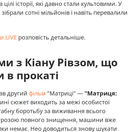
 цілі історії, які давно стали культовими. У
о зібрали сотні мільйонів і навіть перевалили
и.LIVE
розповість детальніше.
ми з Кіану Рівзом, що
 в прокаті
ав другий
фільм
"Матриці" —
"Матриця:
тині сюжет виходить за межі особистої
штабну боротьбу за виживання всього
загрозою повного знищення, машини вже
илки немає. Нео доводиться знову шукати