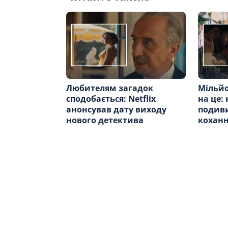
Любителям загадок
Мільйо
сподобається: Netflix
на це:
анонсував дату виходу
подиви
нового детектива
коханн