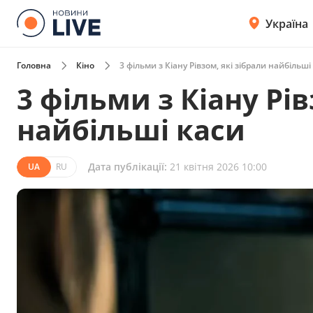
Україна
Головна
Кіно
3 фільми з Кіану Рівзом, які зібрали найбільші
3 фільми з Кіану Рів
найбільші каси
Дата публікації:
21 квітня 2026 10:00
UA
RU