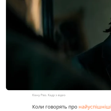
Кіану Рівз. Кадр з відео
Коли говорять про
найуспішніш