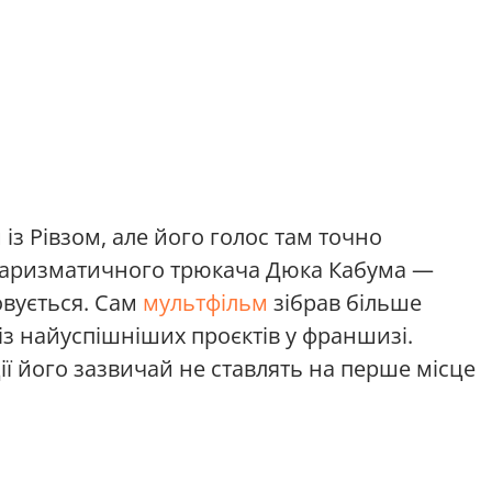
з Рівзом, але його голос там точно
 харизматичного трюкача Дюка Кабума —
овується. Сам
мультфільм
зібрав більше
із найуспішніших проєктів у франшизі.
ї його зазвичай не ставлять на перше місце