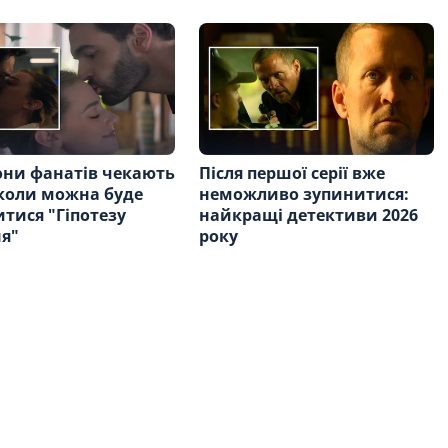
ни фанатів чекають
Після першої серії вже
 коли можна буде
неможливо зупинитися:
тися "Гіпотезу
найкращі детективи 2026
я"
року