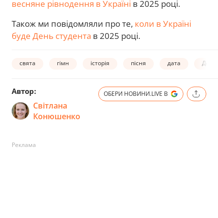
весняне рівнодення в Україні
в 2025 році.
Також ми повідомляли про те,
коли в Україні
буде День студента
в 2025 році.
свята
гімн
історія
пісня
дата
День 
Автор:
ОБЕРИ НОВИНИ.LIVE В
Світлана
Конюшенко
Реклама