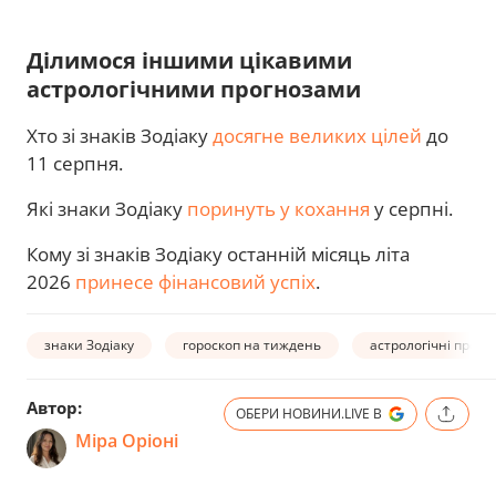
Ділимося іншими цікавими
астрологічними прогнозами
Хто зі знаків Зодіаку
досягне великих цілей
до
11 серпня.
Які знаки Зодіаку
поринуть у кохання
у серпні.
Кому зі знаків Зодіаку останній місяць літа
2026
принесе фінансовий успіх
.
знаки Зодіаку
гороскоп на тиждень
астрологічні прогн
Автор:
ОБЕРИ НОВИНИ.LIVE В
Міра Оріоні