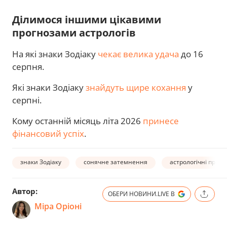
Ділимося іншими цікавими
прогнозами астрологів
На які знаки Зодіаку
чекає велика удача
до 16
серпня.
Які знаки Зодіаку
знайдуть щире кохання
у
серпні.
Кому останній місяць літа 2026
принесе
фінансовий успіх
.
знаки Зодіаку
сонячне затемнення
астрологічні прогн
Автор:
ОБЕРИ НОВИНИ.LIVE В
Міра Оріоні