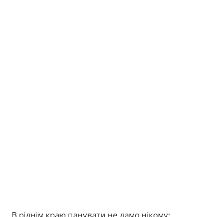
В ріднім краю панувати не дамо нікому;