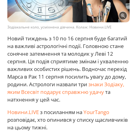
Зодіакальне коло, усміхнена дівчина. Колаж: Новини.LIVE
Новий тиждень з 10 по 16 серпня буде багатий
на важливі астрологічні події. Головною стане
сонячне затемнення та молодик у Леві 12
серпня. Ця подія сприятиме змінам і ухваленню
важливих особистих рішень. Водночас перехід
Марса в Рак 11 серпня посилить увагу до дому,
родини. Астрологи назвали три
знаки Зодіаку,
яким Всесвіт подарує справжню удачу
та
натхнення у цей час.
Новини.LIVE
з посиланням на
YourTango
розповідає, хто опинився у списку щасливчиків
на цьому тижні.