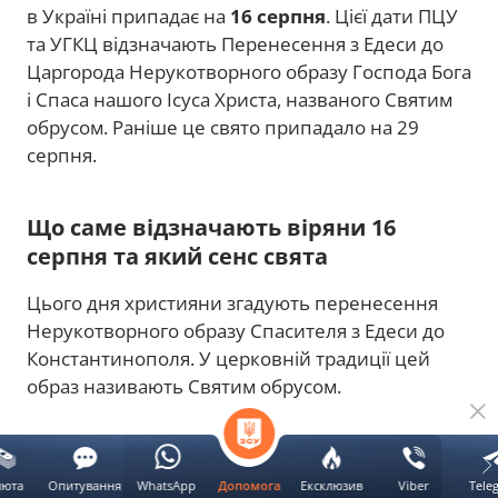
в Україні припадає на
16 серпня
. Цієї дати ПЦУ
та УГКЦ відзначають Перенесення з Едеси до
Царгорода Нерукотворного образу Господа Бога
і Спаса нашого Ісуса Христа, названого Святим
обрусом. Раніше це свято припадало на 29
серпня.
Що саме відзначають віряни 16
серпня та який сенс свята
Цього дня християни згадують перенесення
Нерукотворного образу Спасителя з Едеси до
Константинополя. У церковній традиції цей
образ називають Святим обрусом.
Реклама
люта
Опитування
WhatsApp
Ексклюзив
Viber
Tele
Допомога