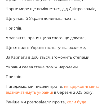
Чорне море ще всміхнеться, дід Дніпро зрадіє,
Ще у нашій Україні доленька наспіє.
Приспів.
А завзяття, праця щира свого ще докаже,
Ще ся волі в Україні піснь гучна розляже,
За Карпати відоб'ється, згомонить степами,
України слава стане поміж народами.
Приспів.
Нагадаємо, ми писали про те,
які церковні свята
відзначатимуть українці
в березні 2025 року.
Раніше ми розповідали про те,
коли буде