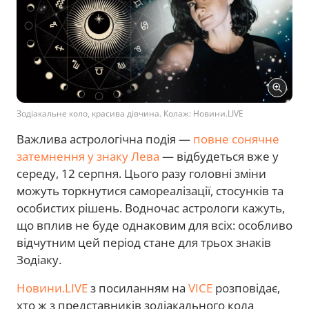
Зодіакальне коло, красива дівчина. Колаж: Новини.LIVE
Важлива астрологічна подія —
повне сонячне
затемнення у знаку Лева
— відбудеться вже у
середу, 12 серпня. Цього разу головні зміни
можуть торкнутися самореалізації, стосунків та
особистих рішень. Водночас астрологи кажуть,
що вплив не буде однаковим для всіх: особливо
відчутним цей період стане для трьох знаків
Зодіаку.
Новини.LIVE
з посиланням на
VICE
розповідає,
хто ж з представників зодіакального кола