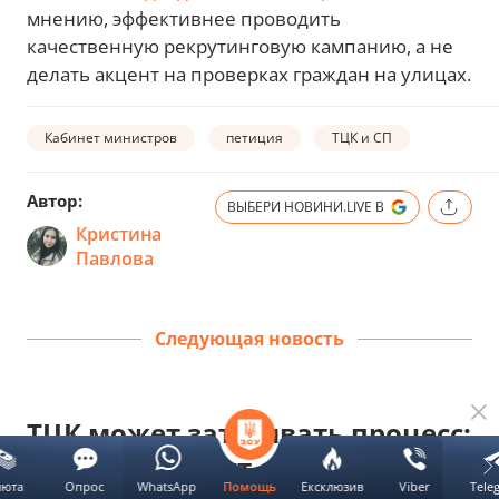
мнению, эффективнее проводить
качественную рекрутинговую кампанию, а не
делать акцент на проверках граждан на улицах.
Кабинет министров
петиция
ТЦК и СП
Автор:
ВЫБЕРИ НОВИНИ.LIVE В
Кристина
Павлова
Следующая новость
ТЦК может затягивать процесс:
как долго могут снимать
люта
Опрос
WhatsApp
Ексклюзив
Viber
Tele
Помощь