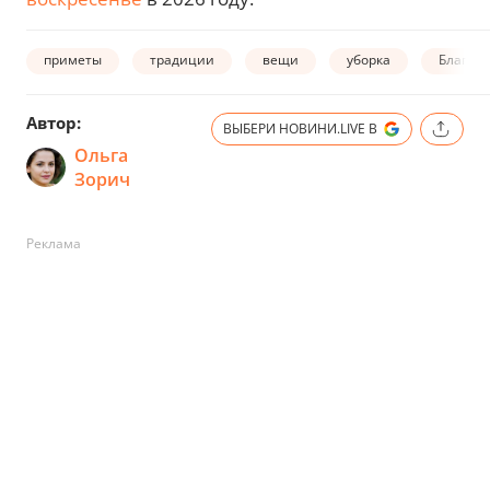
приметы
традиции
вещи
уборка
Благов
Автор:
ВЫБЕРИ НОВИНИ.LIVE В
Ольга
Зорич
Реклама