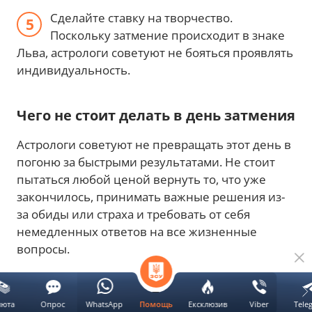
Сделайте ставку на творчество.
Поскольку затмение происходит в знаке
Льва, астрологи советуют не бояться проявлять
индивидуальность.
Чего не стоит делать в день затмения
Астрологи советуют не превращать этот день в
погоню за быстрыми результатами. Не стоит
пытаться любой ценой вернуть то, что уже
закончилось, принимать важные решения из-
за обиды или страха и требовать от себя
немедленных ответов на все жизненные
вопросы.
Делимся также интересными
люта
Опрос
WhatsApp
Ексклюзив
Viber
Tele
Помощь