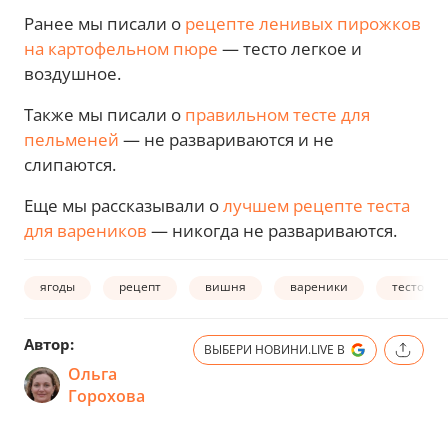
Ранее мы писали о
рецепте ленивых пирожков
на картофельном пюре
— тесто легкое и
воздушное.
Также мы писали о
правильном тесте для
пельменей
— не развариваются и не
слипаются.
Еще мы рассказывали о
лучшем рецепте теста
для вареников
— никогда не развариваются.
ягоды
рецепт
вишня
вареники
тесто
Автор:
ВЫБЕРИ НОВИНИ.LIVE В
Ольга
Горохова