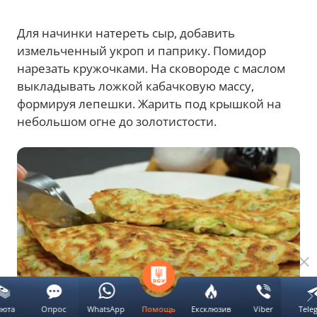
Для начинки натереть сыр, добавить
измельченный укроп и паприку. Помидор
нарезать кружочками. На сковороде с маслом
выкладывать ложкой кабачковую массу,
формируя лепешки. Жарить под крышкой на
небольшом огне до золотистости.
люта
Опрос
WhatsApp
Ексклюзив
Viber
Tele
Помощь
Готовые чебуреки. Фото: gospodynka.com.ua