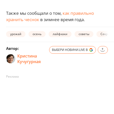
Также мы сообщали о том,
как правильно
хранить чеснок
в зимнее время года.
урожай
осень
лайфхаки
советы
Секреты
Автор:
ВЫБЕРИ НОВИНИ.LIVE В
Кристина
Кучугурная
Реклама