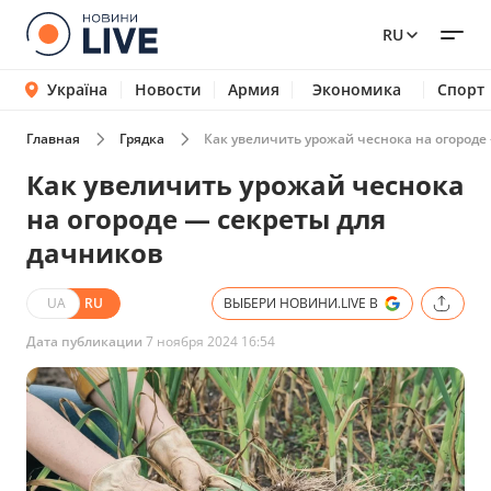
RU
Україна
Новости
Армия
Экономика
Спорт
Главная
Грядка
Как увеличить урожай чеснока на огороде
Как увеличить урожай чеснока
на огороде — секреты для
дачников
UA
RU
ВЫБЕРИ НОВИНИ.LIVE В
Дата публикации
7 ноября 2024 16:54