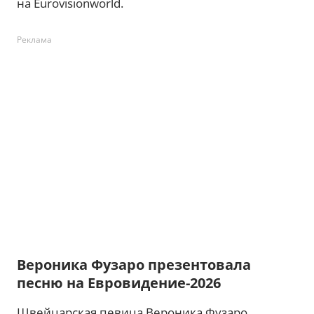
на Eurovisionworld.
Реклама
Вероника Фузаро презентовала
песню на Евровидение-2026
Швейцарская певица Вероника Фузаро