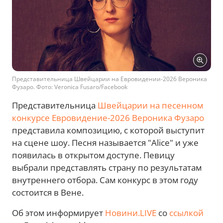
Представительница Швейцарии на Евровидении-2026 Вероника
Фузаро. Фото: Veronica Fusaro/Facebook
Представительница
Швейцарии на песенном
конкурсе Евровидение-2026 Вероника Фузаро
представила композицию, с которой выступит
на сцене шоу. Песня называется "Alice" и уже
появилась в открытом доступе. Певицу
выбрали представлять страну по результатам
внутреннего отбора. Сам конкурс в этом году
состоится в Вене.
Об этом информирует
Новини.LIVE
со
ссылкой