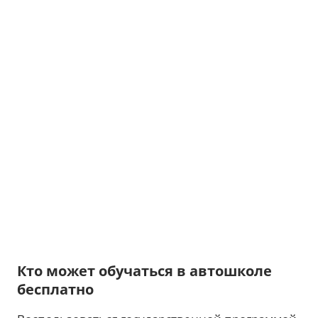
документы, необходимые для сдачи экзамена в
сервисном центре МВД.
Об этом напомнили в
Главном сервисном
центре МВД
, передают
Новини.LIVE
.
Реклама