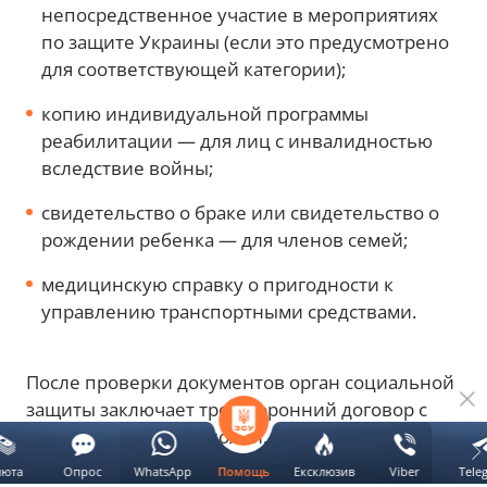
копию паспорта гражданина Украины (или ID-
карту вместе с документом о месте
проживания);
копию регистрационного номера
налогоплательщика или паспорт с отметкой
об отказе от его получения;
удостоверение или другой документ,
подтверждающий право на участие в
программе;
документ, подтверждающий
непосредственное участие в мероприятиях
по защите Украины (если это предусмотрено
для соответствующей категории);
копию индивидуальной программы
реабилитации — для лиц с инвалидностью
люта
Опрос
WhatsApp
Ексклюзив
Viber
Tele
Помощь
вследствие войны;